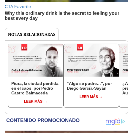
NOTAS RELACIONADAS
Piura, la ciudad perdida
“Algo se pudre…”, por
¿Ant
en el caos, por Pedro
Diego García-Sayán
presi
Castro Balmaceda
Augu
LEER MÁS
Rodr
LEER MÁS