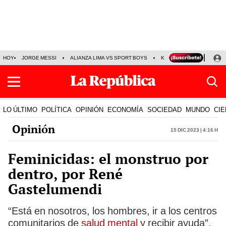
HOY
JORGE MESSI
ALIANZA LIMA VS SPORT BOYS
KENJI FUJIMORI
PRE
LO ÚLTIMO
POLÍTICA
OPINIÓN
ECONOMÍA
SOCIEDAD
MUNDO
CIE
Opinión
15 Dic 2023 | 4:16 h
Feminicidas: el monstruo por
dentro, por René
Gastelumendi
“Está en nosotros, los hombres, ir a los centros
comunitarios de
salud mental
y recibir ayuda”.