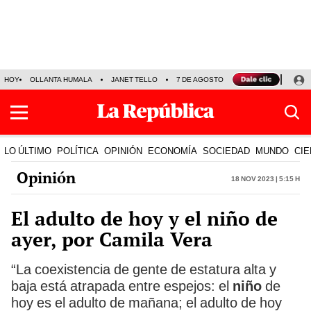
HOY
OLLANTA HUMALA
JANET TELLO
7 DE AGOSTO
TINKA RESULTADOS
LO ÚLTIMO
POLÍTICA
OPINIÓN
ECONOMÍA
SOCIEDAD
MUNDO
CIE
Opinión
18 Nov 2023 | 5:15 h
El adulto de hoy y el niño de
ayer, por Camila Vera
“La coexistencia de gente de estatura alta y
baja está atrapada entre espejos: el
niño
de
hoy es el adulto de mañana; el adulto de hoy