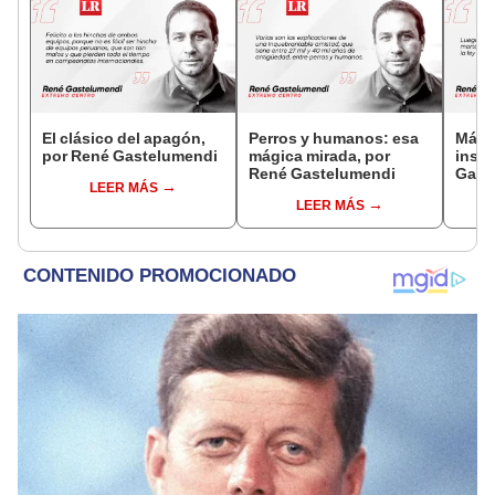
El clásico del apagón,
Perros y humanos: esa
Más l
por René Gastelumendi
mágica mirada, por
inseg
René Gastelumendi
Gast
LEER MÁS
LEER MÁS