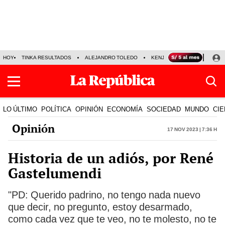
HOY
TINKA RESULTADOS
ALEJANDRO TOLEDO
KENJI FUJIMORI
PRECIO
LO ÚLTIMO
POLÍTICA
OPINIÓN
ECONOMÍA
SOCIEDAD
MUNDO
CIE
Opinión
17 Nov 2023 | 7:36 h
Historia de un adiós, por René
Gastelumendi
"PD: Querido padrino, no tengo nada nuevo
que decir, no pregunto, estoy desarmado,
como cada vez que te veo, no te molesto, no te