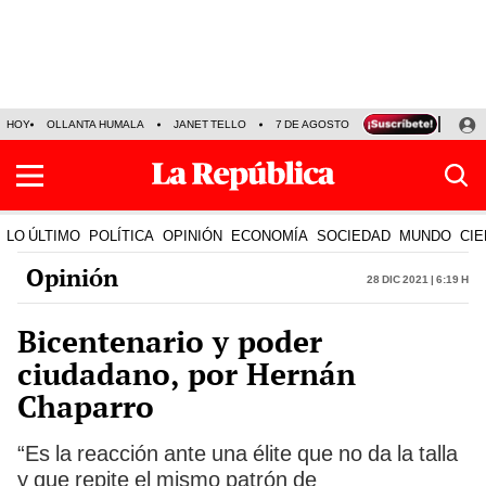
HOY
OLLANTA HUMALA
JANET TELLO
7 DE AGOSTO
TINKA RESULTADOS
LO ÚLTIMO
POLÍTICA
OPINIÓN
ECONOMÍA
SOCIEDAD
MUNDO
CIE
Opinión
28 Dic 2021 | 6:19 h
Bicentenario y poder
ciudadano, por Hernán
Chaparro
“Es la reacción ante una élite que no da la talla
y que repite el mismo patrón de