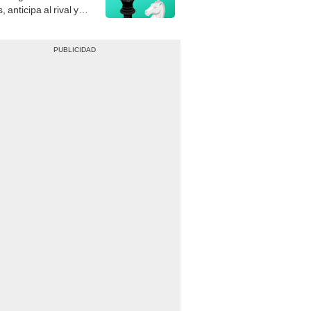
, anticipa al rival y
gue el jaque mate.