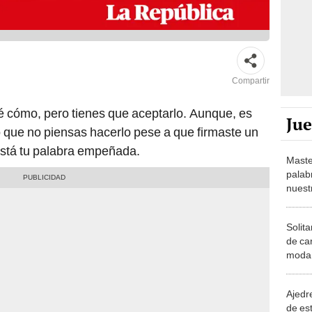
Compartir
é cómo, pero tienes que aceptarlo. Aunque, es
Ju
 que no piensas hacerlo pese a que firmaste un
stá tu palabra empeñada.
Maste
palab
nuest
Solita
de ca
moda.
demue
Ajedre
de es