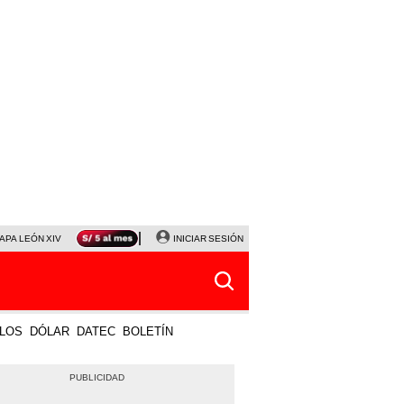
APA LEÓN XIV
NALDY SALDAÑA
INICIAR SESIÓN
LA BELLA LUZ
MAGALY MEDINA
HORÓS
LOS
DÓLAR
DATEC
BOLETÍN