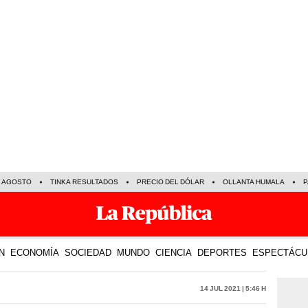
E AGOSTO
TINKA RESULTADOS
PRECIO DEL DÓLAR
OLLANTA HUMALA
P
N
ECONOMÍA
SOCIEDAD
MUNDO
CIENCIA
DEPORTES
ESPECTÁCU
14 Jul 2021 | 5:46 h