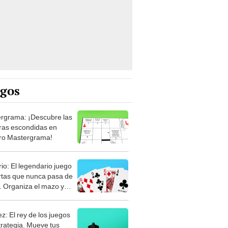
egos
rgrama: ¡Descubre las
ras escondidas en
ro Mastergrama!
rio: El legendario juego
rtas que nunca pasa de
 Organiza el mazo y
stra tu habilidad.
z: El rey de los juegos
trategia. Mueve tus