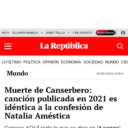
HOY
OLLANTA HUMALA
JANET TELLO
7 DE AGOSTO
TINKA RESULTADOS
LO ÚLTIMO
POLÍTICA
OPINIÓN
ECONOMÍA
SOCIEDAD
MUNDO
CIE
Mundo
30 Dic 2023 | 8:06 h
Muerte de Canserbero:
canción publicada en 2021 es
idéntica a la confesión de
Natalia Améstica