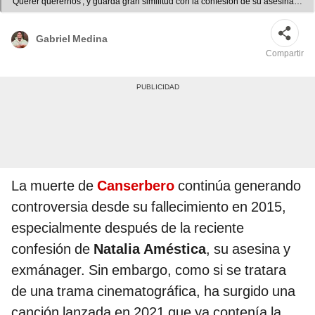
'Querer querernos', y guarda gran similitud con la confesión de su asesina,
Natalia Améstica. Foto: composición LR / EU / pinimg
Gabriel Medina
Compartir
La muerte de
Canserbero
continúa generando
controversia desde su fallecimiento en 2015,
especialmente después de la reciente
confesión de
Natalia Améstica
, su asesina y
exmánager. Sin embargo, como si se tratara
de una trama cinematográfica, ha surgido una
canción lanzada en 2021 que ya contenía la