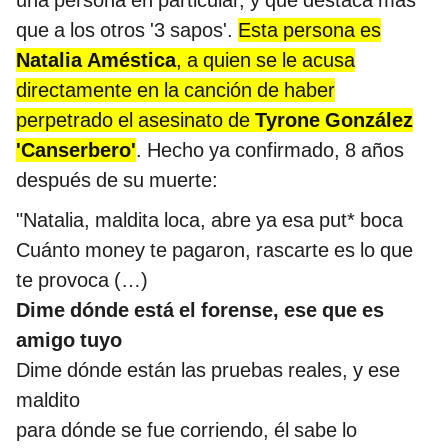
una persona en particular, y que destaca más
que a los otros '3 sapos'.
Esta persona es
Natalia Améstica
, a quien se le acusa
directamente en la canción de haber
perpetrado el asesinato de
Tyrone González
'Canserbero'
. Hecho ya confirmado, 8 años
después de su muerte:
"Natalia, maldita loca, abre ya esa put* boca
Cuánto money te pagaron, rascarte es lo que
te provoca (…)
Dime dónde está el forense, ese que es
amigo tuyo
Dime dónde están las pruebas reales, y ese
maldito
para dónde se fue corriendo, él sabe lo