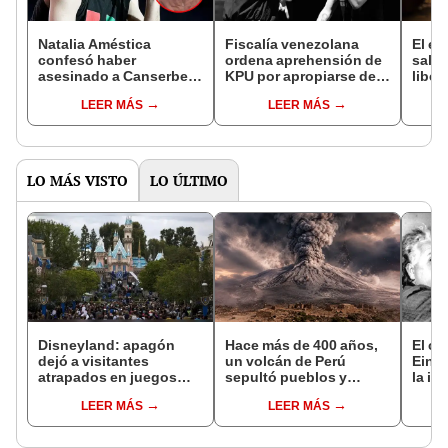
Natalia Améstica
Fiscalía venezolana
El e
confesó haber
ordena aprehensión de
salió
asesinado a Canserbero
KPU por apropiarse de
liber
y Carlos Molnar | VIDEO
temas de Canserbero
ahora
LEER MÁS
LEER MÁS
bosq
la Pa
LO MÁS VISTO
LO ÚLTIMO
Disneyland: apagón
Hace más de 400 años,
El co
dejó a visitantes
un volcán de Perú
Einst
atrapados en juegos
sepultó pueblos y
la in
mecánicos [VIDEO]
provocó uno de los
no ti
LEER MÁS
LEER MÁS
veranos más fríos de la
mate
historia: sigue bajo
monitoreo