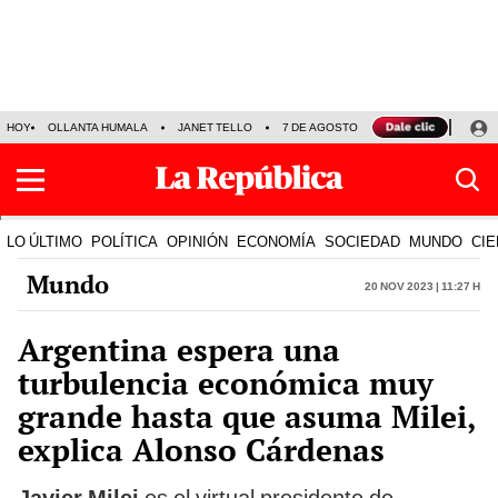
HOY
OLLANTA HUMALA
JANET TELLO
7 DE AGOSTO
TINKA RESULTADOS
LO ÚLTIMO
POLÍTICA
OPINIÓN
ECONOMÍA
SOCIEDAD
MUNDO
CIE
Mundo
20 Nov 2023 | 11:27 h
Argentina espera una
turbulencia económica muy
grande hasta que asuma Milei,
explica Alonso Cárdenas