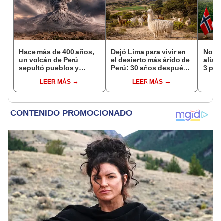
Hace más de 400 años,
Dejó Lima para vivir en
Norue
un volcán de Perú
el desierto más árido de
alian
sepultó pueblos y
Perú: 30 años después,
3 paí
provocó uno de los
un rebaño de llamas
para 
LEER MÁS
LEER MÁS
veranos más fríos de la
creó un sorprendente
defor
historia: sigue bajo
ecosistema
Amaz
monitoreo