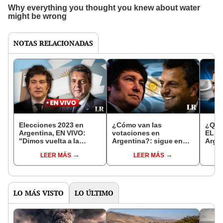
NOTAS RELACIONADAS
Elecciones 2023 en
¿Cómo van las
¿Qui
Argentina, EN VIVO:
votaciones en
ELEC
"Dimos vuelta a la
Argentina?: sigue en
Argen
historia", destacó Milei
VIVO lo último del
de n
LEER MÁS
LEER MÁS
en un discurso emotivo
balotaje entre Massa y
Resul
Milei
CNE
LO MÁS VISTO
LO ÚLTIMO