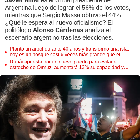
Javier Milei
es el virtual presidente de
Argentina luego de lograr el 56% de los votos,
mientras que Sergio Massa obtuvo el 44%.
¿Qué le espera al nuevo oficialismo? El
politólogo
Alonso Cárdenas
analiza el
escenario argentino tras las elecciones.
Plantó un árbol durante 40 años y transformó una isla:
hoy es un bosque casi 6 veces más grande que el
Parque de las Leyendas
Dubái apuesta por un nuevo puerto para evitar el
estrecho de Ormuz: aumentará 13% su capacidad y
reforzará el comercio mundial