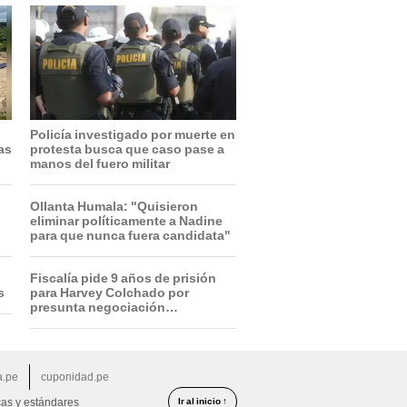
Policía investigado por muerte en
ras
protesta busca que caso pase a
manos del fuero militar
Ollanta Humala: "Quisieron
eliminar políticamente a Nadine
para que nunca fuera candidata"
Fiscalía pide 9 años de prisión
s
para Harvey Colchado por
presunta negociación
incompatible y falsedad
ideológica
a.pe
cuponidad.pe
Ir al inicio ↑
cas y estándares