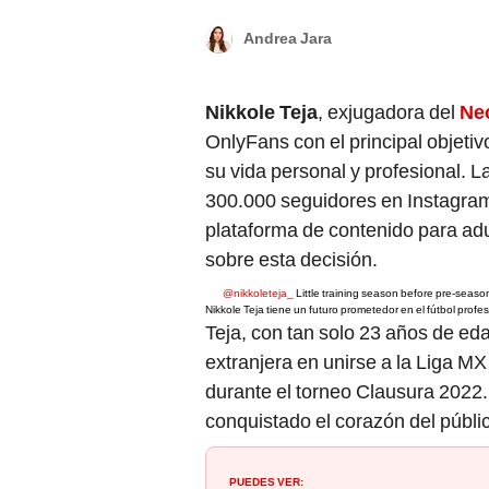
Andrea Jara
Nikkole Teja
, exjugadora del
Ne
OnlyFans con el principal objeti
su vida personal y profesional. L
300.000 seguidores en Instagram 
plataforma de contenido para adu
sobre esta decisión.
@nikkoleteja_
Little training season before pre-seaso
Nikkole Teja tiene un futuro prometedor en el fútbol profes
Teja, con tan solo 23 años de ed
extranjera en unirse a la Liga M
durante el torneo Clausura 2022.
conquistado el corazón del públ
PUEDES VER: