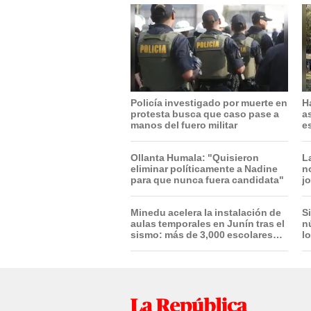
Policía investigado por muerte en
H
protesta busca que caso pase a
a
manos del fuero militar
e
e
Ollanta Humala: "Quisieron
L
eliminar políticamente a Nadine
n
para que nunca fuera candidata"
j
t
d
Minedu acelera la instalación de
S
aulas temporales en Junín tras el
n
sismo: más de 3,000 escolares
l
serán beneficiados
m