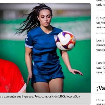
univer
El ex
en Ar
anima
bosqu
Patag
Los 3
mundo
vocal
Améri
Las ú
casi i
una d
muy s
¡Va
para aumentar sus ingresos. Foto: composición LR/Guioteca/Soy
Circo 
del 15