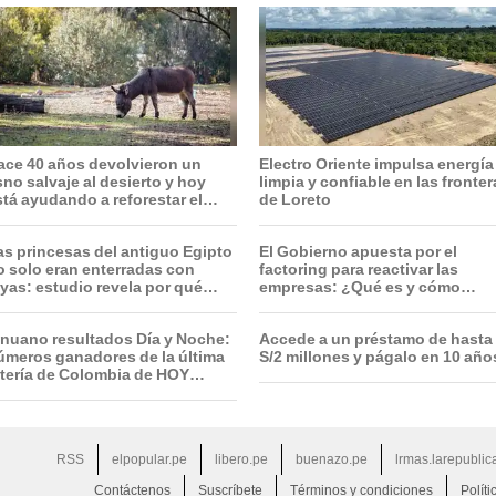
ace 40 años devolvieron un
Electro Oriente impulsa energía
sno salvaje al desierto y hoy
limpia y confiable en las fronte
stá ayudando a reforestar el
de Loreto
cosistema de forma natural
as princesas del antiguo Egipto
El Gobierno apuesta por el
o solo eran enterradas con
factoring para reactivar las
oyas: estudio revela por qué
empresas: ¿Qué es y cómo
ambién había arcos, flechas y
funciona?
agas en sus tumbas
inuano resultados Día y Noche:
Accede a un préstamo de hasta
úmeros ganadores de la última
S/2 millones y págalo en 10 año
otería de Colombia de HOY
iércoles 5 de agosto
RSS
elpopular.pe
libero.pe
buenazo.pe
lrmas.larepublic
Contáctenos
Suscríbete
Términos y condiciones
Políti