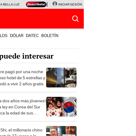
LA BELLA LUZ
MAGALY MEDINA
INICIAR SESIÓN
SINUANO RESULTADOS HOY
JANET TELLO
LOS
DÓLAR
DATEC
BOLETÍN
puede interesar
e pagó por una noche
oso hotel de 5 estrellas y
dó a vivir 2 años gratis
a dos años más jóvenes!
 ley en Corea del Sur
ica la edad de sus
danos
Shi, el millonario chino
ostuló 27 veces a la