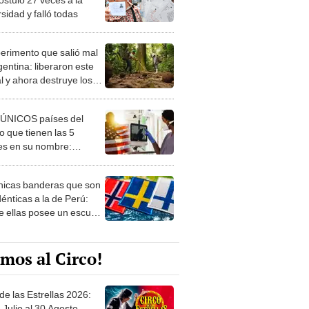
sidad y falló todas
perimento que salió mal
gentina: liberaron este
l y ahora destruye los
es milenarios de la
onia
 ÚNICOS países del
 que tienen las 5
es en su nombre:
ca cuenta con uno
nicas banderas que son
dénticas a la de Perú:
e ellas posee un escudo
imilar
mos al Circo!
de las Estrellas 2026:
 Julio al 30 Agosto.