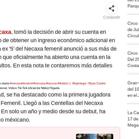
Parqu
Migue
Compartir
Circo
de Jul
caxa
, tomó la decisión de abrir su cuenta en
Círcul
vo de obtener un ingreso económico adicional en
a ex '5' del Necaxa femenil anunció a sus más de
Circo
que oficialmente ha abierto una cuenta en la
Del 2
ltos. En esta nota te contaremos más detalles
Costa
Gran 
n starts
#necaxafemenil
#necaxa
#soccer
#futbol
♬ Mujeriego - Ryan Castro
ional. Video:Tik Tok oficial de Nikkol Tejada
del 10
ad, se ha destacado como la primera jugadora
en el
X Femenil. Llegó a las Centellas del Necaxa
 En solo un año y medio desde su debut, ha
La Ca
17 de 
ico méxicano.
Mega 