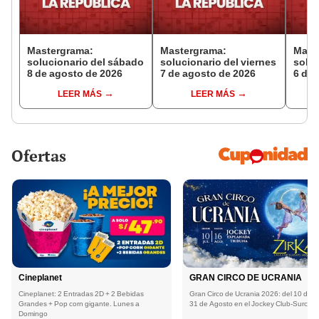
Mastergrama:
Mastergrama:
Mast
solucionario del sábado
solucionario del viernes
soluc
8 de agosto de 2026
7 de agosto de 2026
6 de 
LEER MÁS
LEER MÁS
Ofertas
Cineplanet
GRAN CIRCO DE UCRANIA
Cineplanet: 2 Entradas 2D + 2 Bebidas
Gran Circo de Ucrania 2026: del 10 de Ju
Grandes + Pop corn gigante. Lunes a
31 de Agosto en el Jockey Club-Surco
Domingo