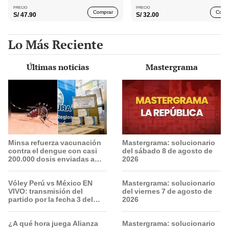
PRECIO
PRECIO
Comprar
Comp
S/
47.90
S/
32.00
Lo Más Reciente
Últimas noticias
Mastergrama
Minsa refuerza vacunación
Mastergrama: solucionario
contra el dengue con casi
del sábado 8 de agosto de
200.000 dosis enviadas a
2026
siete regiones del Perú
Vóley Perú vs México EN
Mastergrama: solucionario
VIVO: transmisión del
del viernes 7 de agosto de
partido por la fecha 3 del
2026
Mundial sub 17 2026
¿A qué hora juega Alianza
Mastergrama: solucionario