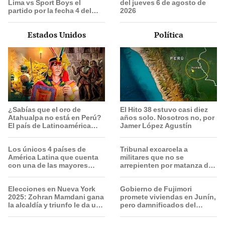
Lima vs Sport Boys el
del jueves 6 de agosto de
partido por la fecha 4 del
2026
Torneo Clausura de la Liga 1
2026?
Estados Unidos
Política
¿Sabías que el oro de
El Hito 38 estuvo casi diez
Atahualpa no está en Perú?
años solo. Nosotros no, por
El país de Latinoamérica
Jamer López Agustín
donde ocultan el tesoro
deseado por españoles
Los únicos 4 países de
Tribunal excarcela a
América Latina que cuenta
militares que no se
con una de las mayores
arrepienten por matanza de
reservas de agua de la Tierra
cinco civiles
Elecciones en Nueva York
Gobierno de Fujimori
2025: Zohran Mamdani gana
promete viviendas en Junín,
la alcaldía y triunfo le da un
pero damnificados del
fuerte golpe a la era Trump
sismo se quejan por la
lentitud