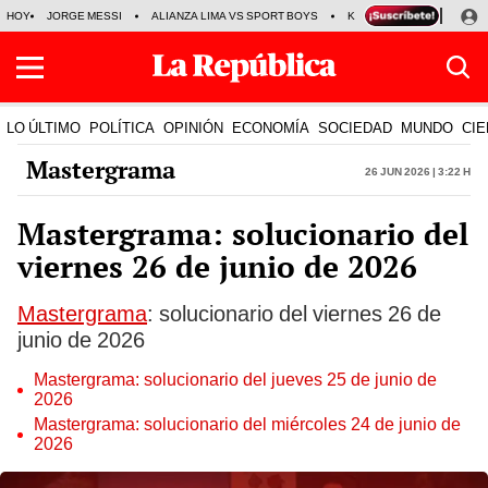
HOY
JORGE MESSI
ALIANZA LIMA VS SPORT BOYS
KENJI FUJIMORI
PRE
LO ÚLTIMO
POLÍTICA
OPINIÓN
ECONOMÍA
SOCIEDAD
MUNDO
CIE
Mastergrama
26 Jun 2026 | 3:22 h
Mastergrama: solucionario del
viernes 26 de junio de 2026
Mastergrama
: solucionario del viernes 26 de
junio de 2026
Mastergrama: solucionario del jueves 25 de junio de
2026
Mastergrama: solucionario del miércoles 24 de junio de
2026