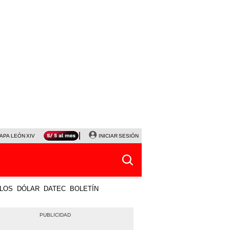
APA LEÓN XIV
NALDY SALDAÑA
INICIAR SESIÓN
LA BELLA LUZ
MAGALY MEDINA
HORÓS
LOS
DÓLAR
DATEC
BOLETÍN