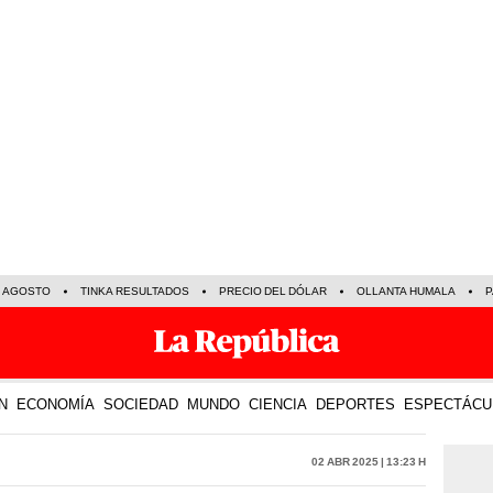
E AGOSTO
TINKA RESULTADOS
PRECIO DEL DÓLAR
OLLANTA HUMALA
P
N
ECONOMÍA
SOCIEDAD
MUNDO
CIENCIA
DEPORTES
ESPECTÁCU
02 Abr 2025 | 13:23 h