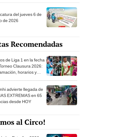
ncatura del jueves 6 de
o de 2026
tas Recomendadas
os de Liga 1 en la fecha
 Torneo Clausura 2026:
amación, horarios y
 ver
hi advierte llegada de
IAS EXTREMAS en 65
ncias desde HOY
mos al Circo!