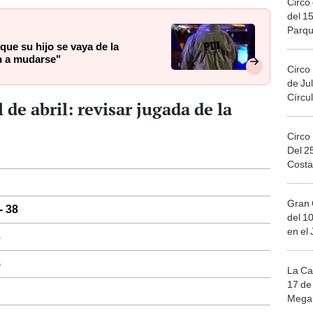
Circo 
del 15
Parqu
Migue
que su hijo se vaya de la
an a mudarse"
Circo
de Jul
Círcul
 de abril: revisar jugada de la
Circo
Del 2
Costa
Gran 
- 38
del 10
en el
3
5
La Ca
17 de 
Mega 