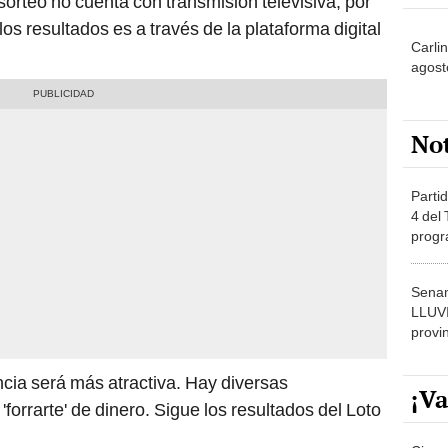
sorteo no cuenta con transmisión televisiva, por
os resultados es a través de la plataforma digital
Carli
agost
No
Partid
4 del
progr
dónde
Senam
LLUV
provi
ncia será más atractiva. Hay diversas
¡Va
orrarte' de dinero. Sigue los resultados del Loto