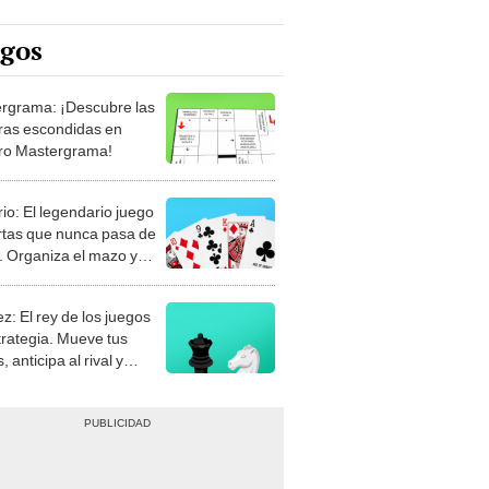
egos
rgrama: ¡Descubre las
ras escondidas en
ro Mastergrama!
rio: El legendario juego
rtas que nunca pasa de
 Organiza el mazo y
stra tu habilidad.
z: El rey de los juegos
trategia. Mueve tus
, anticipa al rival y
gue el jaque mate.