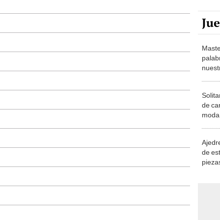
Ju
Maste
palab
nuest
Solita
de ca
moda.
demue
Ajedre
de es
piezas
consi