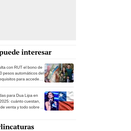
puede interesar
lta con RUT el bono de
0 pesos automáticos del
requisitos para acceder
o de abril 2025 en Chile
das para Dua Lipa en
 2025: cuánto cuestan,
 de venta y todo sobre el
al Optimist Tour en
ago
lincaturas