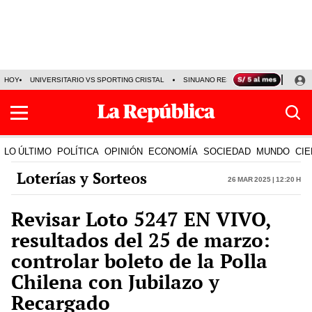
HOY
UNIVERSITARIO VS SPORTING CRISTAL
SINUANO RESULTADOS HOY
CA
LO ÚLTIMO
POLÍTICA
OPINIÓN
ECONOMÍA
SOCIEDAD
MUNDO
CIE
Loterías y Sorteos
26 Mar 2025 | 12:20 h
Revisar Loto 5247 EN VIVO,
resultados del 25 de marzo:
controlar boleto de la Polla
Chilena con Jubilazo y
Recargado