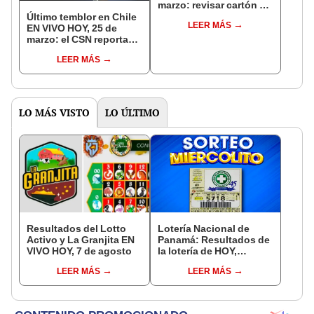
marzo: revisar cartón de
la Lotería de
Último temblor en Chile
LEER MÁS
Concepción con
EN VIVO HOY, 25 de
número de barra
marzo: el CSN reporta
un sismo de 2,7 grados
LEER MÁS
en Socaire
LO MÁS VISTO
LO ÚLTIMO
Resultados del Lotto
Lotería Nacional de
Activo y La Granjita EN
Panamá: Resultados de
VIVO HOY, 7 de agosto
la lotería de HOY,
miércoles 5 de julio,
LEER MÁS
LEER MÁS
Telemetro EN VIVO