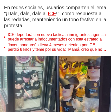
En redes sociales, usuarios comparten el lema
"¡Dale, dale, dale al
ICE
!", como respuesta a
las redadas, manteniendo un tono festivo en la
protesta.
ICE deportará con nueva táctica a inmigrantes: agencia
puede arrestar a indocumentados con esta estrategia
Joven hondureña lleva 4 meses detenida por ICE,
perdió 8 kilos y teme por su vida: "Mamá, creo que no
voy a salir viva de acá"