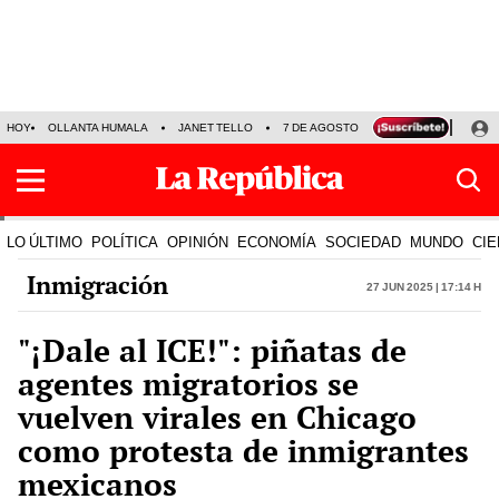
HOY
OLLANTA HUMALA
JANET TELLO
7 DE AGOSTO
TINKA RESULTADOS
LO ÚLTIMO
POLÍTICA
OPINIÓN
ECONOMÍA
SOCIEDAD
MUNDO
CIE
Inmigración
27 Jun 2025 | 17:14 h
"¡Dale al ICE!": piñatas de
agentes migratorios se
vuelven virales en Chicago
como protesta de inmigrantes
mexicanos