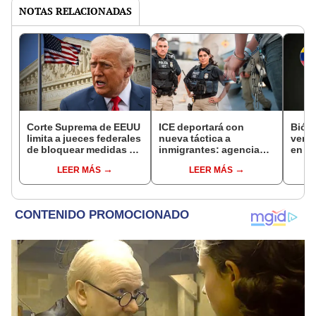
NOTAS RELACIONADAS
Corte Suprema de EEUU
ICE deportará con
Biól
limita a jueces federales
nueva táctica a
venez
de bloquear medidas de
inmigrantes: agencia
en pr
Trump para eliminar la
puede arrestar a
univ
LEER MÁS
LEER MÁS
ciudadanía por
indocumentados con
¿qui
nacimiento
esta estrategia
Schn