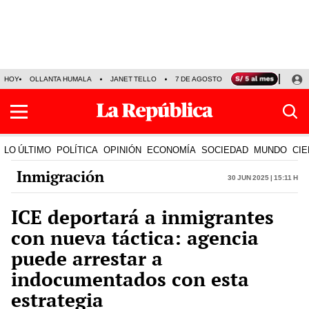
HOY
OLLANTA HUMALA
JANET TELLO
7 DE AGOSTO
TINKA RESULTADOS
LO ÚLTIMO
POLÍTICA
OPINIÓN
ECONOMÍA
SOCIEDAD
MUNDO
CIE
Inmigración
30 Jun 2025 | 15:11 h
ICE deportará a inmigrantes
con nueva táctica: agencia
puede arrestar a
indocumentados con esta
estrategia