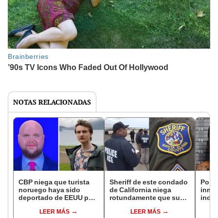
NOTAS RELACIONADAS
CBP niega que turista
Sheriff de este condado
Polic
noruego haya sido
de California niega
inmi
deportado de EEUU por
rotundamente que su
indo
tener un meme de JD
oficina ayude al ICE a
acus
LEER MÁS
LEER MÁS
Vance en su celular:
detener inmigrantes
sexu