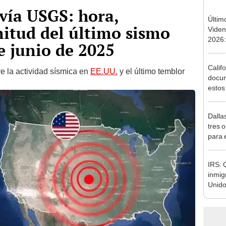
vía USGS: hora,
Últim
itud del último sismo
Viden
2026:
e junio de 2025
de tu 
esper
Calif
e la actividad sísmica en
EE.UU.
y el último temblor
docum
estos
los i
Dalla
tres 
para 
IRS: 
inmig
Unido
pierd