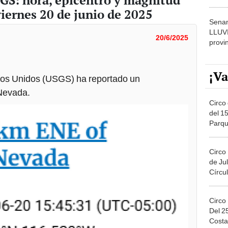
GS: hora, epicentro y magnitud
dónde
viernes 20 de junio de 2025
Senam
LLUV
20/6/2025
provi
¡Va
dos Unidos (USGS) ha reportado un
 Nevada.
Circo 
del 15
Parqu
Migue
Circo
de Jul
Círcul
Circo
Del 2
Costa