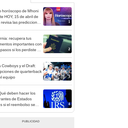
o horóscopo de Mhoni
te HOY, 15 de abril de
1
 revisa las predicciones
signo y entérate si te
a un día afortunado
ornia: recupera tus
entos importantes con
2
 pasos si los perdiste en
ncendios de Los Ángeles
s Cowboys y el Draft:
opciones de quarterback
3
el equipo
Qué deben hacer los
rantes de Estados
4
s si el reembolso se
e, es robado o destruido