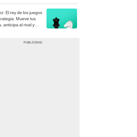
stra tu habilidad.
z: El rey de los juegos
trategia. Mueve tus
, anticipa al rival y
gue el jaque mate.