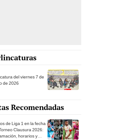
lincaturas
catura del viernes 7 de
o de 2026
tas Recomendadas
os de Liga 1 en la fecha
 Torneo Clausura 2026:
amación, horarios y