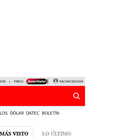
LPÍN
PRECIO DEL DÓLAR
CORTE DE LUZ
INICIAR SESIÓN
VIERNES 7 DE AGOSTO
ALBER
LOS
DÓLAR
DATEC
BOLETÍN
 MÁS VISTO
LO ÚLTIMO