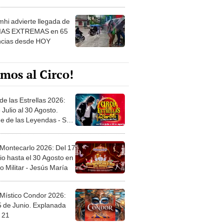
 ver
hi advierte llegada de
IAS EXTREMAS en 65
ncias desde HOY
mos al Circo!
de las Estrellas 2026:
 Julio al 30 Agosto.
e de las Leyendas - San
l
 Montecarlo 2026: Del 17
io hasta el 30 Agosto en
o Militar - Jesús María
 Místico Condor 2026:
5 de Junio. Explanada
 21