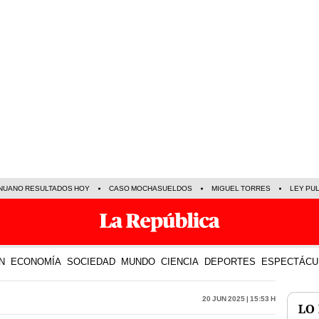
NUANO RESULTADOS HOY
CASO MOCHASUELDOS
MIGUEL TORRES
LEY PU
N
ECONOMÍA
SOCIEDAD
MUNDO
CIENCIA
DEPORTES
ESPECTÁCU
20 Jun 2025 | 15:53 h
LO