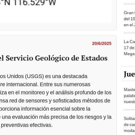
Gran 
del 10
en el
La Ca
20/6/2025
17 de 
Mega 
el Servicio Geológico de Estados
Ju
ados Unidos (USGS) es una destacada
mbre internacional. Entre sus numerosas
Maste
za en el monitoreo y el análisis profundo de los
palab
nsa red de sensores y sofisticados métodos de
nuest
porciona información esencial sobre la
e una evaluación más precisa de los riesgos y la
Solita
preventivas efectivas.
de ca
moda.