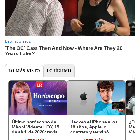
LO MÁS VISTO
LO ÚLTIMO
Último horóscopo de
Hackeó el iPhone a los
¿Dón
Mhoni Vidente HOY, 15
18 años, Apple lo
Madri
de abril de 2026: revisa
contrató y terminó
VIVO
las predicciones de tu
siendo despedido por
Unido