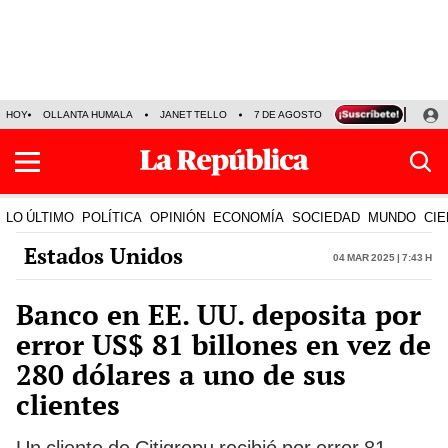
HOY
OLLANTA HUMALA
JANET TELLO
7 DE AGOSTO
TINKA RESULTADOS
LO ÚLTIMO
POLÍTICA
OPINIÓN
ECONOMÍA
SOCIEDAD
MUNDO
CIE
Estados Unidos
04 Mar 2025 | 7:43 h
Banco en EE. UU. deposita por
error US$ 81 billones en vez de
280 dólares a uno de sus
clientes