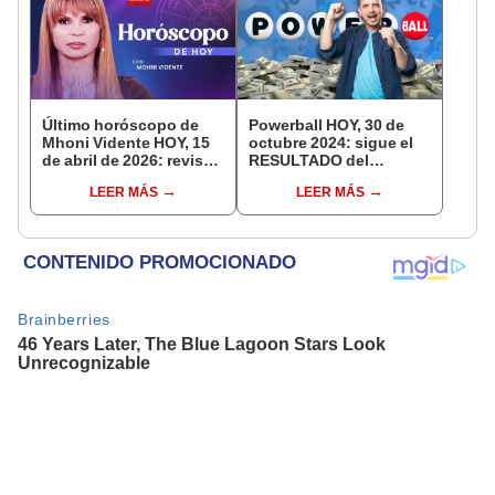
Último horóscopo de
Powerball HOY, 30 de
Mhoni Vidente HOY, 15
octubre 2024: sigue el
de abril de 2026: revisa
RESULTADO del
las predicciones de tu
Jackpot y números
LEER MÁS
LEER MÁS
signo y entérate si te
ganadores de la lotería
espera un día
en Estados Unidos
afortunado