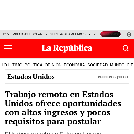
HOY
PRECIO DEL DÓLAR
SERIE ACARAMELADOS
PLAZA VEA
ALEJAND
LO ÚLTIMO
POLÍTICA
OPINIÓN
ECONOMÍA
SOCIEDAD
MUNDO
CIE
Estados Unidos
23 Ene 2025 | 10:22 h
Trabajo remoto en Estados
Unidos ofrece oportunidades
con altos ingresos y pocos
requisitos para postular