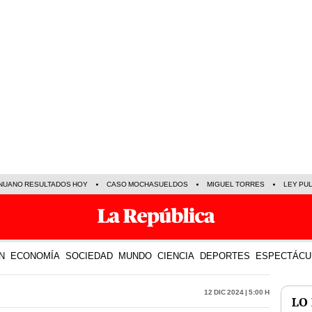
NUANO RESULTADOS HOY
CASO MOCHASUELDOS
MIGUEL TORRES
LEY PU
N
ECONOMÍA
SOCIEDAD
MUNDO
CIENCIA
DEPORTES
ESPECTÁCU
12 Dic 2024 | 5:00 h
LO