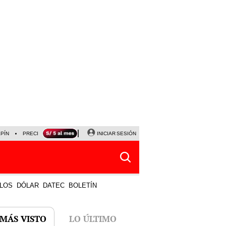
LPÍN
PRECIO DEL DÓLAR
CORTE DE LUZ
INICIAR SESIÓN
VIERNES 7 DE AGOSTO
ALBER
LOS
DÓLAR
DATEC
BOLETÍN
 MÁS VISTO
LO ÚLTIMO