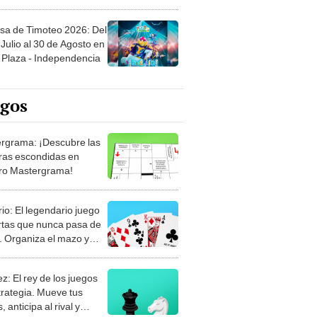
sa de Timoteo 2026: Del
Julio al 30 de Agosto en
Plaza - Independencia
egos
rgrama: ¡Descubre las
ras escondidas en
ro Mastergrama!
rio: El legendario juego
rtas que nunca pasa de
 Organiza el mazo y
stra tu habilidad.
z: El rey de los juegos
trategia. Mueve tus
, anticipa al rival y