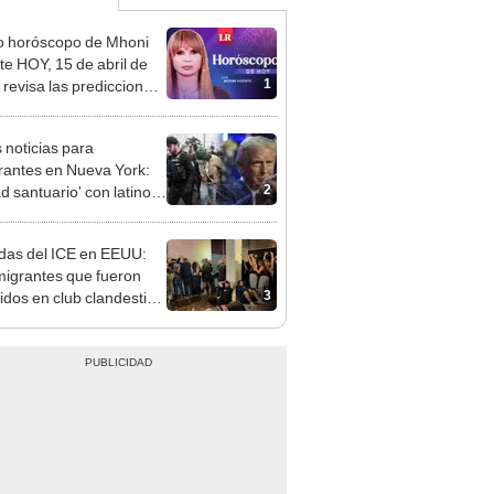
o horóscopo de Mhoni
te HOY, 15 de abril de
1
 revisa las predicciones
signo y entérate si te
a un día afortunado
 noticias para
rantes en Nueva York:
2
d santuario' con latinos
orprendida por redadas
E
as del ICE en EEUU:
migrantes que fueron
3
idos en club clandestino
lorado ya tenían
es de deportación