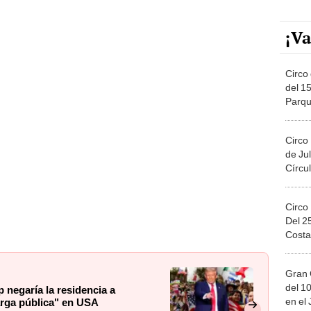
¡Va
Circo 
del 15
Parqu
Migue
Circo
de Jul
Círcul
Circo
Del 2
Costa
Gran 
del 10
 negaría la residencia a
en el
arga pública" en USA