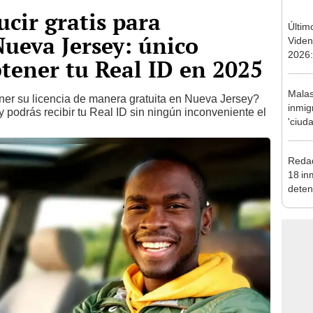
ucir gratis para
Últim
ueva Jersey: único
Viden
2026:
btener tu Real ID en 2025
de tu 
esper
Malas
er su licencia de manera gratuita en Nueva Jersey?
inmig
 podrás recibir tu Real ID sin ningún inconveniente el
'ciuda
fue s
de IC
Redad
18 in
deten
de Co
órden