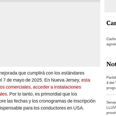
Car
Carli
agost
No
 mejorada que cumplirá con los estándares
Partid
del 7 de mayo de 2025. En Nueva Jersey,
esta
4 del
los comerciales, acceder a instalaciones
progr
dónde
ales
. Por lo tanto, es primordial que los
re las fechas y los cronogramas de inscripción
Senam
dispensable para los conductores en USA.
LLUV
provi