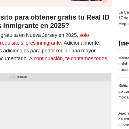
La Ca
sito para obtener gratis tu Real ID
17 de 
Mega 
s inmigrante en 2025?
 gratuita en Nueva Jersey en 2025,
solo
Ju
requisito si eres inmigrante
. Adicionalmente,
s adicionales para poder recibir una mayor
documentado.
A continuación, te contamos todos
Maste
palab
nuest
Solita
de ca
moda.
demue
Ajedre
de es
piezas