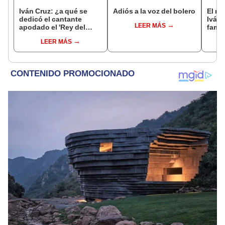
Iván Cruz: ¿a qué se
Adiós a la voz del bolero
El ra
dedicó el cantante
Iván 
LEER MÁS
apodado el 'Rey del
famo
bolero' tras alejarse de
peru
LEER MÁS
los escenarios?