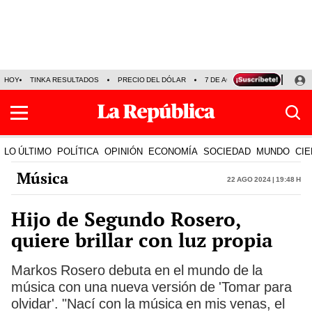
HOY
TINKA RESULTADOS
PRECIO DEL DÓLAR
7 DE AGOSTO
OLLANTA H
LO ÚLTIMO
POLÍTICA
OPINIÓN
ECONOMÍA
SOCIEDAD
MUNDO
CIE
Música
22 Ago 2024 | 19:48 h
Hijo de Segundo Rosero,
quiere brillar con luz propia
Markos Rosero debuta en el mundo de la
música con una nueva versión de 'Tomar para
olvidar'. "Nací con la música en mis venas, el