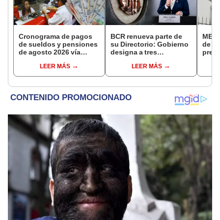
Cronograma de pagos
BCR renueva parte de
MEF c
de sueldos y pensiones
su Directorio: Gobierno
de la
de agosto 2026 vía
designa a tres
presi
Banco de la Nación:
representantes del
Fisca
LEER MÁS
LEER MÁS
conoce las fechas de
Ejecutivo
depósito