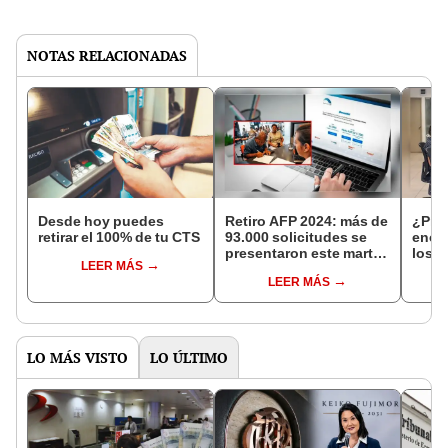
NOTAS RELACIONADAS
Desde hoy puedes
Retiro AFP 2024: más de
¿Pro
retirar el 100% de tu CTS
93.000 solicitudes se
encon
presentaron este martes
los 
LEER MÁS
21 de mayo
meno
LEER MÁS
suel
LO MÁS VISTO
LO ÚLTIMO