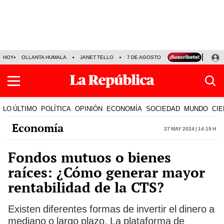
HOY
OLLANTA HUMALA
JANET TELLO
7 DE AGOSTO
TINKA RESULTADOS
LO ÚLTIMO
POLÍTICA
OPINIÓN
ECONOMÍA
SOCIEDAD
MUNDO
CIE
Economía
27 May 2024 | 14:19 h
Fondos mutuos o bienes
raíces: ¿Cómo generar mayor
rentabilidad de la CTS?
Existen diferentes formas de invertir el dinero a
mediano o largo plazo. La plataforma de