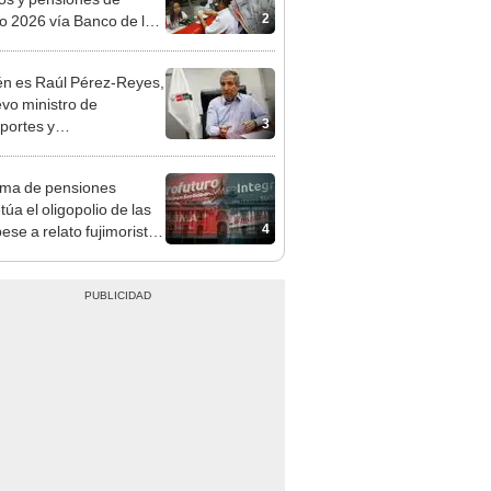
n: conoce las fechas de
ito
n es Raúl Pérez-Reyes,
evo ministro de
3
portes y
icaciones elegido por
Boluarte?
ma de pensiones
úa el oligopolio de las
4
ese a relato fujimorista
ompetencia"