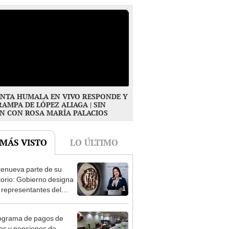
NTA HUMALA EN VIVO RESPONDE Y
RAMPA DE LÓPEZ ALIAGA | SIN
N CON ROSA MARÍA PALACIOS
 MÁS VISTO
LO ÚLTIMO
enueva parte de su
torio: Gobierno designa
1
s representantes del
tivo
ograma de pagos de
os y pensiones de
2
o 2026 vía Banco de la