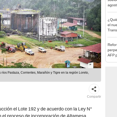
Nació
depós
¿Quié
el nu
Trans
Comun
Dina 
Refor
perpet
AFP p
de "c
 ríos Pastaza, Corrientes, Marañón y Tigre en la región Loreto,
Compartir
ucción el Lote 192 y de acuerdo con la Ley N°
 el proceso de incorporación de Altamesa
 estratégico para la operación conjunta del