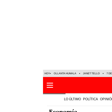
HOY
OLLANTA HUMALA
JANET TELLO
7 D
LO ÚLTIMO
POLÍTICA
OPINIÓ
Economía