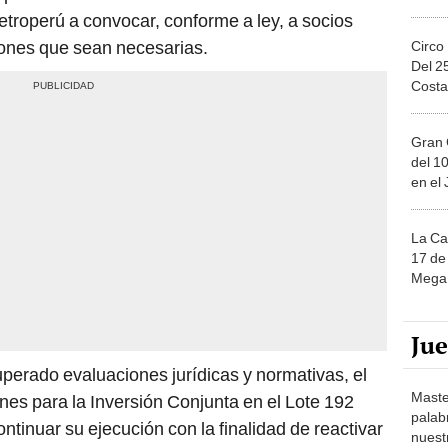
tiones que sean necesarias.
Circo
Del 2
Costa
Gran 
del 10
en el
La Ca
17 de 
Mega 
Ju
uperado evaluaciones jurídicas y normativas, el
Maste
es para la Inversión Conjunta en el Lote 192
palab
ntinuar su ejecución con la finalidad de reactivar
nuest
nía peruana", finalizó la estatal.