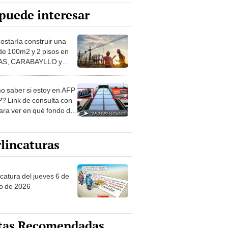
puede interesar
costaría construir una
de 100m2 y 2 pisos en
S, CARABAYLLO y
distritos de LIMA
TE
 saber si estoy en AFP
? Link de consulta con
ara ver en qué fondo de
ones estás
lincaturas
ncatura del jueves 6 de
o de 2026
tas Recomendadas