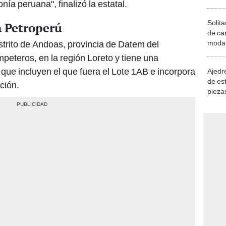
Solita
a Petroperú
de ca
moda.
strito de Andoas, provincia de Datem del
demue
mpeteros, en la región Loreto y tiene una
que incluyen el que fuera el Lote 1AB e incorpora
Ajedre
de es
ción.
piezas
consi