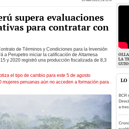
erú supera evaluaciones
ativas para contratar con
Contrato de Términos y Condiciones para la Inversión
OLLA
rá a Perupetro iniciar la calificación de Altamesa
LA T
5 y 2020 registró una producción fiscalizada de 8,3
GUIO
otiza el tipo de cambio para este 5 de agosto
LO
10 mujeres peruanas aún no acceden a formación para
BCR r
Direc
a tre
Ejecu
Cron
sueld
agost