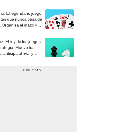
rio: El legendario juego
rtas que nunca pasa de
 Organiza el mazo y
stra tu habilidad.
z: El rey de los juegos
trategia. Mueve tus
, anticipa al rival y
gue el jaque mate.