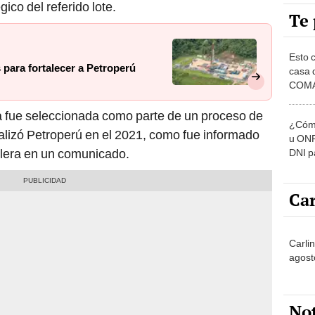
Te 
Esto 
s para fortalecer a Petroperú
casa 
COMA
otros 
NOR
 fue seleccionada como parte de un proceso de
¿Cómo
alizó Petroperú en el 2021, como fue informado
u ONP
olera en un comunicado.
DNI p
pensi
Car
Carli
agost
No