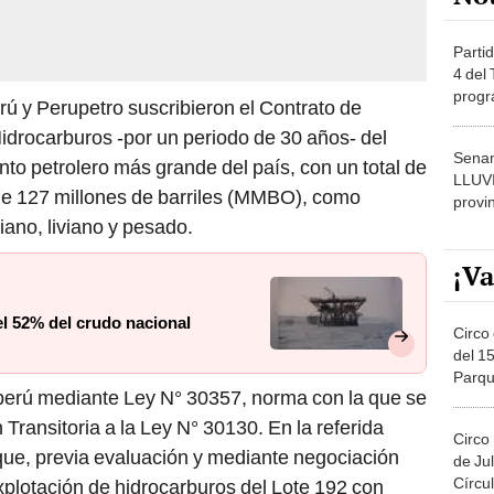
Partid
4 del
progr
rú y Perupetro suscribieron el Contrato de
dónde
Hidrocarburos -por un periodo de 30 años- del
Senam
nto petrolero más grande del país, con un total de
LLUV
de 127 millones de barriles (MMBO), como
provi
ano, liviano y pesado.
¡Va
l 52% del crudo nacional
Circo 
del 15
Parqu
operú mediante Ley N° 30357, norma con la que se
Migue
Transitoria a la Ley N° 30130. En la referida
Circo
que, previa evaluación y mediante negociación
de Jul
Círcul
explotación de hidrocarburos del Lote 192 con
etroperú a convocar, conforme a ley, a socios