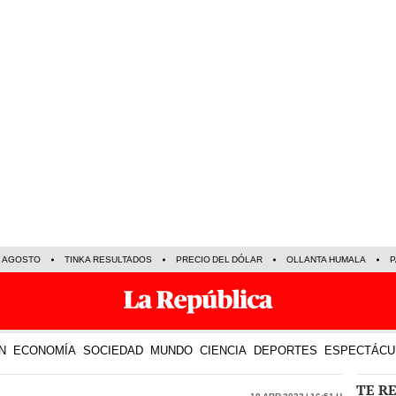
E AGOSTO
TINKA RESULTADOS
PRECIO DEL DÓLAR
OLLANTA HUMALA
P
N
ECONOMÍA
SOCIEDAD
MUNDO
CIENCIA
DEPORTES
ESPECTÁCU
TE R
10 Abr 2023 | 16:51 h