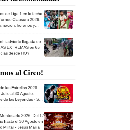
os de Liga 1 en la fecha
 Torneo Clausura 2026:
amación, horarios y
 ver
hi advierte llegada de
IAS EXTREMAS en 65
ncias desde HOY
mos al Circo!
de las Estrellas 2026:
 Julio al 30 Agosto.
e de las Leyendas - San
l
 Montecarlo 2026: Del 17
io hasta el 30 Agosto en
o Militar - Jesús María