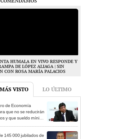
NTA HUMALA EN VIVO RESPONDE Y
RAMPA DE LÓPEZ ALIAGA | SIN
N CON ROSA MARÍA PALACIOS
 MÁS VISTO
LO ÚLTIMO
tro de Economía
ra que no se reducirán
1
dos y que sueldo mínimo
mentará en dos etapas
e 145 000 jubilados de
P reciben un 25%
2
onal en su pensión en