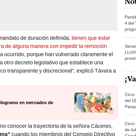
Partid
4 del
progr
dónde
 mandato de duración definida,
tienen que estar
ogra de alguna manera con impedir la remoción
Senam
LLUV
o ha ocurrido, porque han vulnerado claramente el
provi
a otro decreto legislativo que establece una
co transparente y discrecional”, explicó Távara a
¡Va
Circo 
del 15
 kilogramo en mercados de
Parqu
Migue
Circo
 no conocer la trayectoria de la señora Cáceres,
de Jul
ema”
cuando los miembros del Consejo Directivo
Círcul
n ocupado cargos de confianza en otros