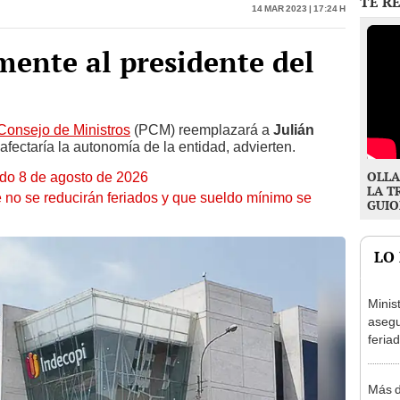
mente al presidente del
Consejo de Ministros
(PCM) reemplazará a
Julián
afectaría la autonomía de la entidad, advierten.
OLLA
ado 8 de agosto de 2026
LA T
 no se reducirán feriados y que sueldo mínimo se
GUIO
LO
Minis
asegu
feria
se au
Más d
la ON
adici