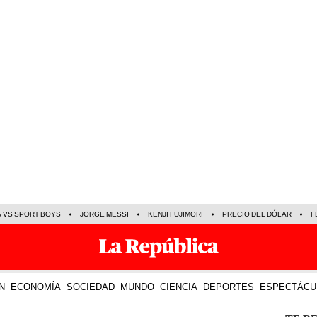
A VS SPORT BOYS
JORGE MESSI
KENJI FUJIMORI
PRECIO DEL DÓLAR
F
N
ECONOMÍA
SOCIEDAD
MUNDO
CIENCIA
DEPORTES
ESPECTÁCU
TE R
14 Mar 2023 | 17:24 h