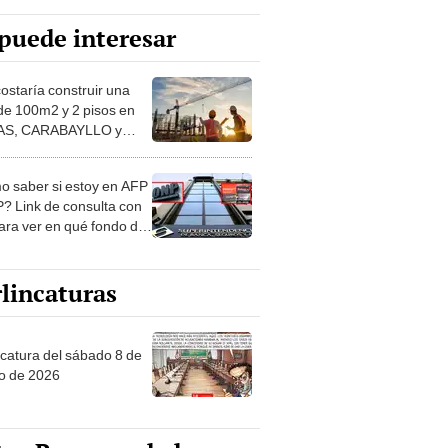
puede interesar
costaría construir una
de 100m2 y 2 pisos en
S, CARABAYLLO y
distritos de LIMA
TE
 saber si estoy en AFP
? Link de consulta con
ara ver en qué fondo de
ones estás
lincaturas
ncatura del sábado 8 de
o de 2026
tas Recomendadas