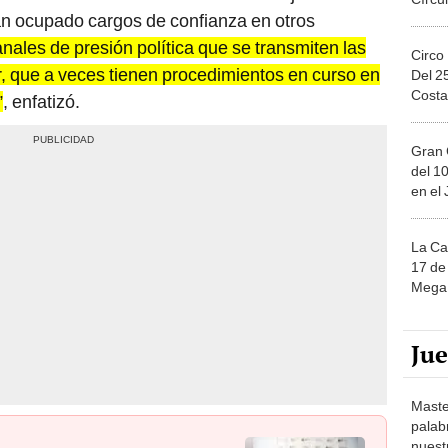
anales de presión política que se transmiten las
Circo
, que a veces tienen procedimientos en curso en
Del 2
Costa
”
, enfatizó.
Gran 
del 10
en el
La Ca
17 de 
Mega 
Ju
Maste
palab
nuest
tos de hasta S/40.000 a