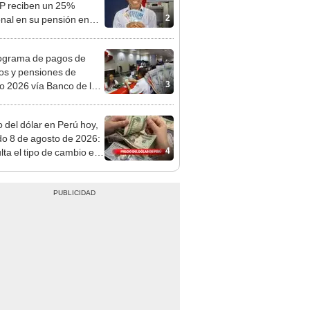
o
ograma de pagos de
os y pensiones de
3
o 2026 vía Banco de la
n: conoce las fechas de
ito
o del dólar en Perú hoy,
o 8 de agosto de 2026:
4
lta el tipo de cambio en
s, casas de cambio y
formas digitales