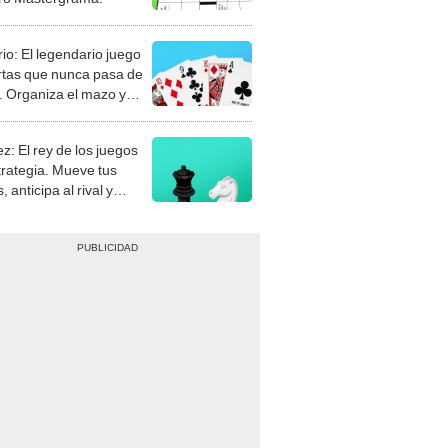
rio: El legendario juego
rtas que nunca pasa de
 Organiza el mazo y
stra tu habilidad.
z: El rey de los juegos
trategia. Mueve tus
, anticipa al rival y
gue el jaque mate.