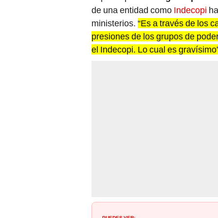
ministerios.
“Es a través de los c
presiones de los grupos de poder
el Indecopi. Lo cual es gravísimo
PUEDES VER:
Banco de la Nación ofrecerá crédi