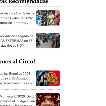
os de Liga 1 en la fecha
 Torneo Clausura 2026:
amación, horarios y
 ver
hi advierte llegada de
IAS EXTREMAS en 65
ncias desde HOY
mos al Circo!
de las Estrellas 2026:
 Julio al 30 Agosto.
e de las Leyendas - San
l
 Montecarlo 2026: Del 17
io hasta el 30 Agosto en
o Militar - Jesús María