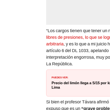
“Los cargos tienen que tener un
libres de presiones, lo que se l
arbitraria
, y es lo que a mi juici
artículo 6 del DL 1033, apelando 
interpretación engorrosa, muy po
La República.
PUEDES VER:
Precio del limón llega a S/15 por
Lima
Si bien el profesor Távara afirmó
expuso que es un
“grave probl
de una entidad como
Indecopi
ha