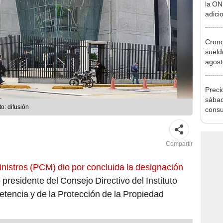
agost
Cron
sueld
agost
Nació
depós
Preci
sábad
o: difusión
consu
banco
plata
Compartir
nistros (PCM) dio por concluida la designación
presidente del Consejo Directivo del Instituto
tencia y de la Protección de la Propiedad