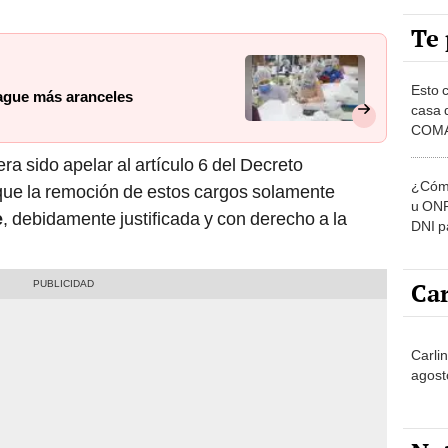
Te 
Esto 
ague más aranceles
casa 
COMA
otros 
ra sido apelar al artículo 6 del Decreto
NOR
¿Cómo
 que la remoción de estos cargos solamente
u ONP
e
, debidamente justificada y con derecho a la
DNI p
pensi
Car
Carli
agost
No