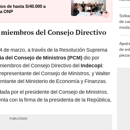
 la ONP
Solita
de ca
moda.
 miembros del Consejo Directivo
demue
Ajedre
 14 de marzo, a través de la Resolución Suprema
de es
piezas
ia del Consejo de Ministros (PCM)
dio por
consi
 miembros del Consejo Directivo del
Indecopi
:
epresentante del Consejo de Ministros, y Walter
ntante del Ministerio de Economía y Finanzas.
dada por el presidente del Consejo de Ministros,
ta con la firma de la presidenta de la República,