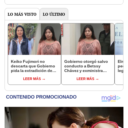
LO MÁS VISTO
LO ÚLTIMO
Keiko Fujimori no
Gobierno otorgó salvo
Elme
descarta que Gobierno
conducto a Betssy
pedid
pida la extradición de
Chávez y exministra
legis
Betssy Chávez: "Está
viajó a México en la
paral
LEER MÁS
LEER MÁS
dentro de nuestras
madrugada
buroc
facultades"