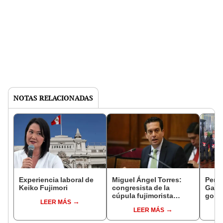
NOTAS RELACIONADAS
Experiencia laboral de
Miguel Ángel Torres:
Perfi
Keiko Fujimori
congresista de la
Gabin
cúpula fujimorista
gobi
LEER MÁS
controlará el primer año
Fujim
LEER MÁS
del Senado