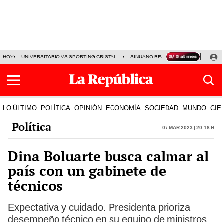
HOY
UNIVERSITARIO VS SPORTING CRISTAL
SINUANO RESULTADOS HOY
CA
LO ÚLTIMO
POLÍTICA
OPINIÓN
ECONOMÍA
SOCIEDAD
MUNDO
CIE
Política
07 Mar 2023 | 20:18 h
Dina Boluarte busca calmar al
país con un gabinete de
técnicos
Expectativa y cuidado. Presidenta prioriza
desempeño técnico en su equipo de ministros,