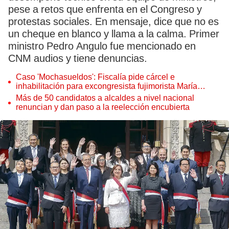
pese a retos que enfrenta en el Congreso y
protestas sociales. En mensaje, dice que no es
un cheque en blanco y llama a la calma. Primer
ministro Pedro Angulo fue mencionado en
CNM audios y tiene denuncias.
Caso 'Mochasueldos': Fiscalía pide cárcel e
inhabilitación para excongresista fujimorista María
Cordero Jon Tay
Más de 50 candidatos a alcaldes a nivel nacional
renuncian y dan paso a la reelección encubierta