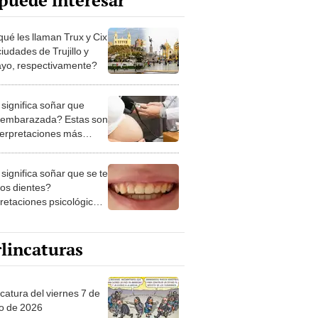
puede interesar
qué les llaman Trux y Cix
ciudades de Trujillo y
ayo, respectivamente?
significa soñar que
 embarazada? Estas son
nterpretaciones más
nes
significa soñar que se te
los dientes?
pretaciones psicológicas
ibles explicaciones
lincaturas
catura del viernes 7 de
o de 2026