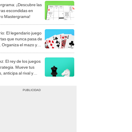
rgrama: ¡Descubre las
ras escondidas en
ro Mastergrama!
rio: El legendario juego
rtas que nunca pasa de
 Organiza el mazo y
stra tu habilidad.
z: El rey de los juegos
trategia. Mueve tus
, anticipa al rival y
gue el jaque mate.