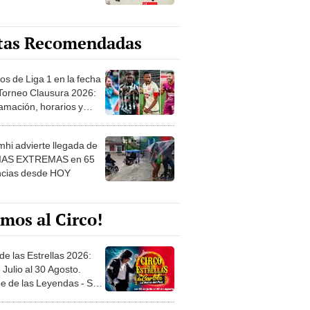
tas Recomendadas
os de Liga 1 en la fecha
 Torneo Clausura 2026:
amación, horarios y
 ver
hi advierte llegada de
IAS EXTREMAS en 65
ncias desde HOY
mos al Circo!
de las Estrellas 2026:
 Julio al 30 Agosto.
e de las Leyendas - San
l