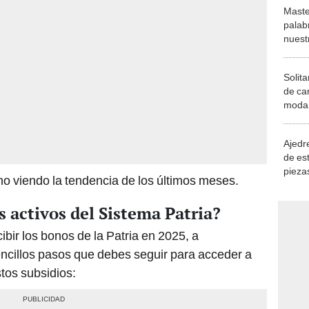
Maste
palab
nuest
Solita
de ca
moda.
demue
Ajedre
de es
piezas
o viendo la tendencia de los últimos meses.
consi
 activos del Sistema Patria?
ibir los bonos de la Patria en 2025, a
encillos pasos que debes seguir para acceder a
tos subsidios: