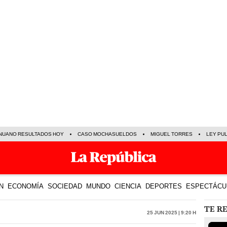
NUANO RESULTADOS HOY
CASO MOCHASUELDOS
MIGUEL TORRES
LEY PU
N
ECONOMÍA
SOCIEDAD
MUNDO
CIENCIA
DEPORTES
ESPECTÁCU
TE R
25 Jun 2025 | 9:20 h