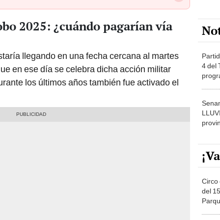
obo 2025: ¿cuándo pagarían vía
No
taría llegando en una fecha cercana al martes
Partid
4 del
ue en ese día se celebra dicha acción militar
progr
urante los últimos años también fue activado el
dónde
Senam
LLUV
provi
¡Va
Circo 
del 15
Parqu
Migue