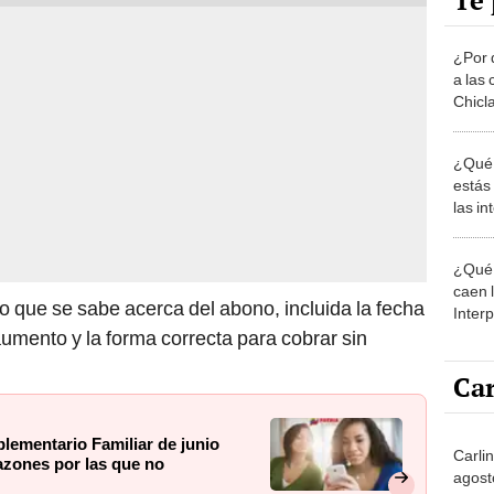
Te 
¿Por 
a las 
Chicl
¿Qué 
estás
las i
comu
¿Qué 
caen 
lo que se sabe acerca del abono, incluida la fecha
Inter
y pos
umento y la forma correcta para cobrar sin
Car
ementario Familiar de junio
Carlin
razones por las que no
agost