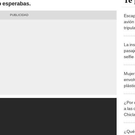
Te 
to esperabas.
Escap
avión
tripul
prime
La ins
pasaje
selfie
Mujer 
envol
plásti
de pa
¿Por 
a las 
Chicl
¿Qué 