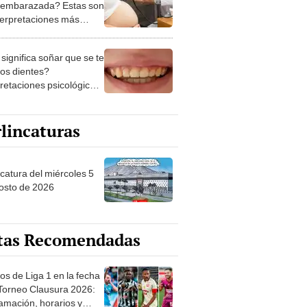
 embarazada? Estas son
nterpretaciones más
nes
significa soñar que se te
los dientes?
pretaciones psicológicas
ibles explicaciones
lincaturas
ncatura del miércoles 5
osto de 2026
tas Recomendadas
os de Liga 1 en la fecha
 Torneo Clausura 2026:
amación, horarios y