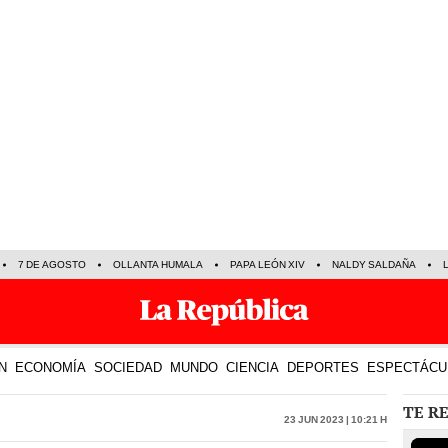
7 DE AGOSTO
OLLANTA HUMALA
PAPA LEÓN XIV
NALDY SALDAÑA
N
ECONOMÍA
SOCIEDAD
MUNDO
CIENCIA
DEPORTES
ESPECTÁCU
TE R
23 Jun 2023 | 10:21 h