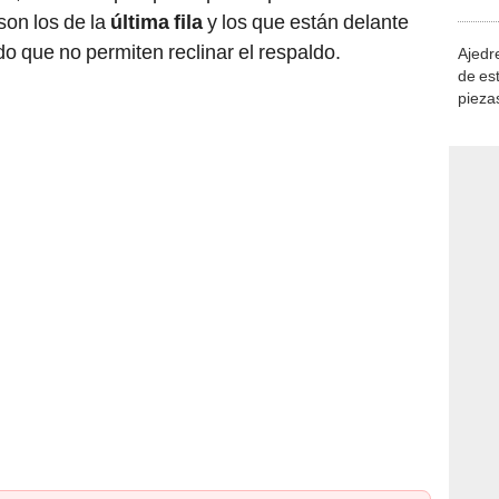
demue
son los de la
última fila
y los que están delante
do que no permiten reclinar el respaldo.
Ajedre
de es
piezas
consi