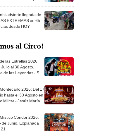
 ver
hi advierte llegada de
IAS EXTREMAS en 65
ncias desde HOY
mos al Circo!
de las Estrellas 2026:
 Julio al 30 Agosto.
e de las Leyendas - San
l
 Montecarlo 2026: Del 17
io hasta el 30 Agosto en
o Militar - Jesús María
 Místico Condor 2026:
5 de Junio. Explanada
 21