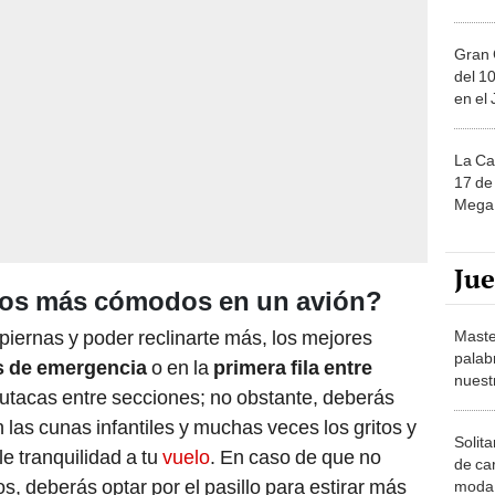
Gran 
del 10
en el
La Ca
17 de 
Mega 
Ju
tos más cómodos en un avión?
piernas y poder reclinarte más, los mejores
Maste
palab
s de emergencia
o en la
primera fila entre
nuest
butacas entre secciones; no obstante, deberás
las cunas infantiles y muchas veces los gritos y
Solita
le tranquilidad a tu
vuelo
. En caso de que no
de ca
, deberás optar por el pasillo para estirar más
moda.