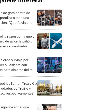
puede interesar
e de gato dentro de
 paraliza a toda una
ación: “Quería viajar en
ra clase”
ólita razón por la que un
ro de avión le pidió un
 a su secuestrador
pierde su viaje por
ver su asiento con
co para aislarse del resto
sajeros
qué les llaman Trux y Cix
ciudades de Trujillo y
ayo, respectivamente?
significa soñar que