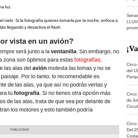
dónde
na luz
Senam
l cielo. Si la fotografía quieres tomarla por la noche, enfoca a
LLUV
stás llegando y desactiva el flash.
provi
or vista en un avión?
¡Va
empre será junto a la
ventanilla
. Sin embargo, no
ta zona son óptimos para estas
fotografías
,
Circo 
e las alas del
avión
molesta las tomas y no se
del 15
paisaje. Por lo tanto, lo recomendable es
Parqu
Migue
nte de las alas, ya que así no podrás verlas y
ra tu
fotografía
. Si no tienes otra opción más
Circo
de Jul
os de las alas, trata de que sea por delante de
Círcul
tran los motores y esto también podría
Circo
Del 2
Costa