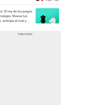
stra tu habilidad.
z: El rey de los juegos
trategia. Mueve tus
, anticipa al rival y
gue el jaque mate.