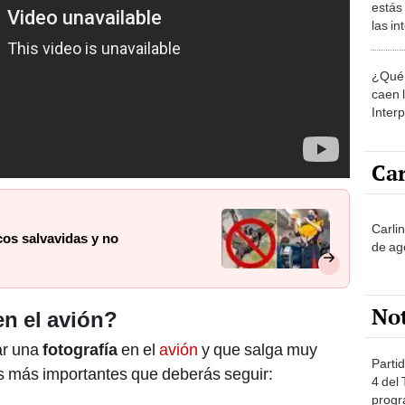
estás
las i
comu
¿Qué 
caen 
Inter
y pos
Car
Carli
cos salvavidas y no
de ag
No
n el avión?
ar una
fotografía
en el
avión
y que salga muy
Partid
ips más importantes que deberás seguir:
4 del
progr