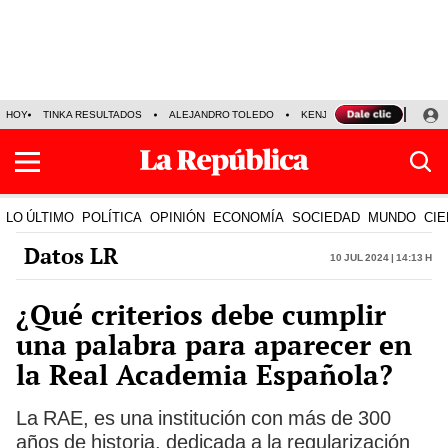
HOY
TINKA RESULTADOS
ALEJANDRO TOLEDO
KENJI FUJIMORI
PRECIO
LO ÚLTIMO
POLÍTICA
OPINIÓN
ECONOMÍA
SOCIEDAD
MUNDO
CIE
Datos LR
10 Jul 2024 | 14:13 h
¿Qué criterios debe cumplir
una palabra para aparecer en
la Real Academia Española?
La RAE, es una institución con más de 300
años de historia, dedicada a la regularización