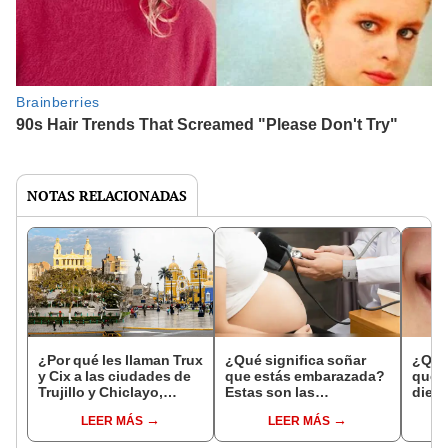
NOTAS RELACIONADAS
¿Por qué les llaman Trux
¿Qué significa soñar
¿Qué 
y Cix a las ciudades de
que estás embarazada?
que s
Trujillo y Chiclayo,
Estas son las
dien
respectivamente?
interpretaciones más
Inter
LEER MÁS
LEER MÁS
comunes
psico
expl