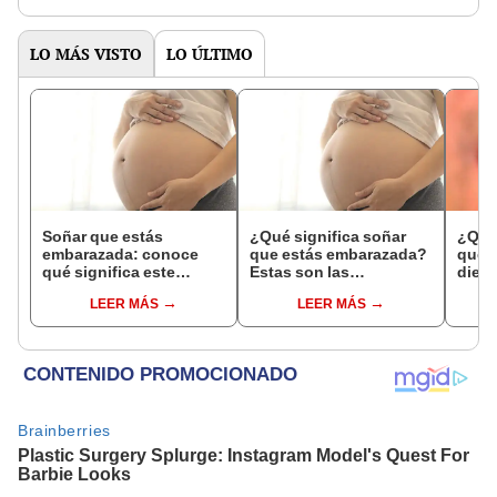
LO MÁS VISTO
LO ÚLTIMO
Soñar que estás
¿Qué significa soñar
¿Qué 
embarazada: conoce
que estás embarazada?
que s
qué significa este
Estas son las
dient
interesante sueño
interpretaciones más
pres
LEER MÁS
LEER MÁS
comunes