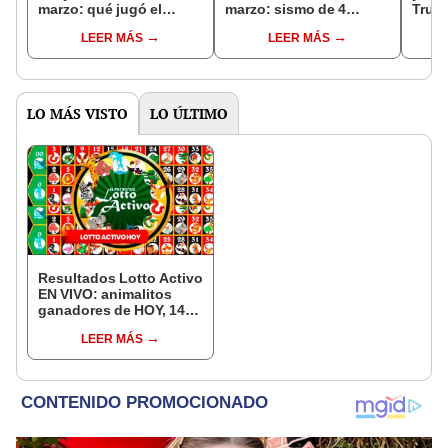
marzo: qué jugó el
marzo: sismo de 4
Truji
último sorteo vía
grados fue reportado
resp
LEER MÁS
LEER MÁS
Telepacífico en
por el SGC en Los
Colombia
Santos, Santander
LO MÁS VISTO
LO ÚLTIMO
Resultados Lotto Activo
EN VIVO: animalitos
ganadores de HOY, 14
de diciembre
LEER MÁS