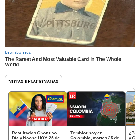
NOTAS RELACIONADAS
Resultados Chontico
Temblor hoy en
¿Por 
Día y Noche HOY, 25 de
Colombia, martes 25 de
y Cix