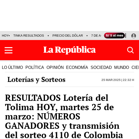
HOY
TINKA RESULTADOS
PRECIO DEL DÓLAR
7 DE AGOSTO
OLLANTA H
LO ÚLTIMO
POLÍTICA
OPINIÓN
ECONOMÍA
SOCIEDAD
MUNDO
CIE
Loterías y Sorteos
25 Mar 2025 | 22:32 h
RESULTADOS Lotería del
Tolima HOY, martes 25 de
marzo: NÚMEROS
GANADORES y transmisión
del sorteo 4110 de Colombia