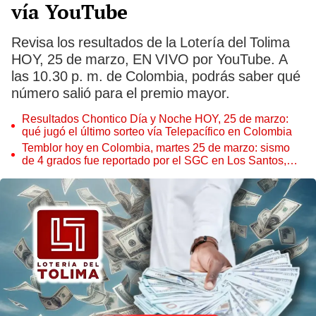
vía YouTube
Revisa los resultados de la Lotería del Tolima
HOY, 25 de marzo, EN VIVO por YouTube. A
las 10.30 p. m. de Colombia, podrás saber qué
número salió para el premio mayor.
Resultados Chontico Día y Noche HOY, 25 de marzo:
qué jugó el último sorteo vía Telepacífico en Colombia
Temblor hoy en Colombia, martes 25 de marzo: sismo
de 4 grados fue reportado por el SGC en Los Santos,
Santander