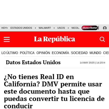
HOY
ESTADOS UNIDOS
WALMART
USCIS
NICOLÁS MADURO
P-8 PO
LO ÚLTIMO
POLÍTICA
OPINIÓN
ECONOMÍA
SOCIEDAD
MUNDO
CIE
Datos Estados Unidos
14 May 2025 | 14:25 h
¿No tienes Real ID en
California? DMV permite usar
este documento hasta que
puedas convertir tu licencia de
conducir