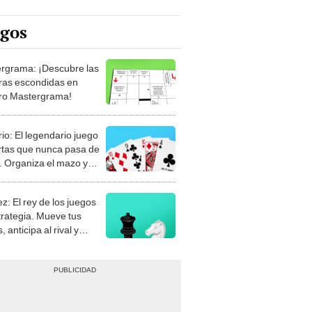
egos
rgrama: ¡Descubre las
ras escondidas en
ro Mastergrama!
rio: El legendario juego
rtas que nunca pasa de
 Organiza el mazo y
stra tu habilidad.
z: El rey de los juegos
trategia. Mueve tus
, anticipa al rival y
gue el jaque mate.