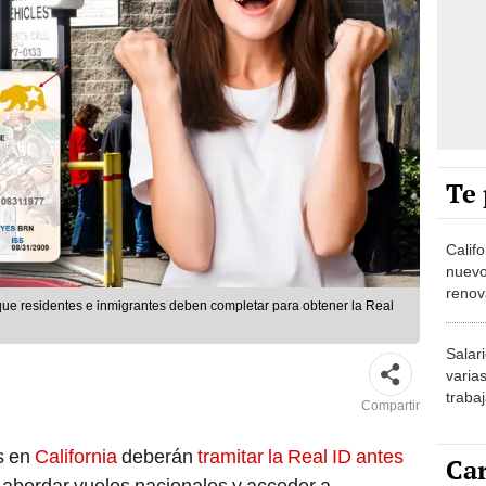
Te 
Calif
nuevo
renova
 que residentes e inmigrantes deben completar para obtener la Real
grupo
2025
Salar
varias
traba
Compartir
nuevo
s en
California
deberán
tramitar la Real ID antes
Car
 abordar vuelos nacionales y acceder a