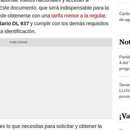
Este documento, que será indispensable para la
Carli
uede obtenerse con una
tarifa menor a la regular
,
de ag
ario DL 937
y cumplir con los demás requisitos
a identificación.
No
Partid
4 del
progr
dónde
Senam
LLUV
provi
¡Va
s lo que necesitas para solicitar y obtener la