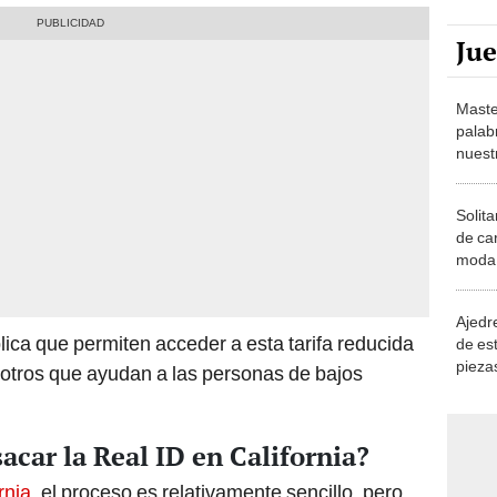
Ju
Maste
palab
nuest
Solita
de ca
moda.
demue
Ajedre
ica que permiten acceder a esta tarifa reducida
de es
piezas
tros que ayudan a las personas de bajos
consi
acar la Real ID en California?
rnia
, el proceso es relativamente sencillo, pero