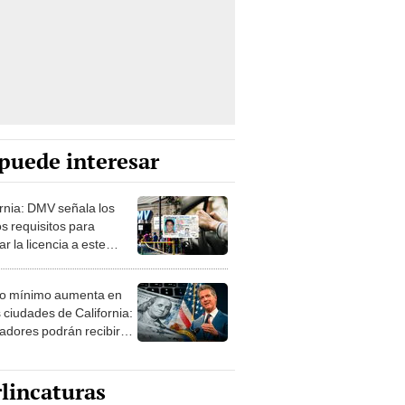
puede interesar
ornia: DMV señala los
s requisitos para
r la licencia a este
 de conductores en
io mínimo aumenta en
 ciudades de California:
jadores podrán recibir
 monto en 2025
lincaturas