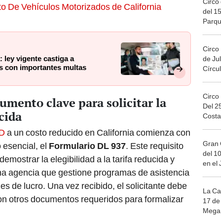
Circo 
 De Vehículos Motorizados de California
del 15
Parqu
Migue
Circo
: ley vigente castiga a
de Jul
s con importantes multas
Círcul
Circo
umento clave para solicitar la
Del 2
cida
Costa
ID
a un costo reducido en California comienza con
Gran 
 esencial, el
Formulario DL 937
. Este requisito
del 10
emostrar la elegibilidad a la tarifa reducida y
en el
una agencia que gestione programas de asistencia
es de lucro. Una vez recibido, el solicitante debe
La Ca
con otros documentos requeridos para formalizar
17 de 
Mega 