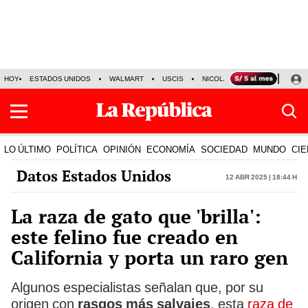
HOY
ESTADOS UNIDOS
WALMART
USCIS
NICOLÁS MADURO
P-8 PO
LO ÚLTIMO
POLÍTICA
OPINIÓN
ECONOMÍA
SOCIEDAD
MUNDO
CIE
Datos Estados Unidos
12 Abr 2025 | 18:44 h
La raza de gato que 'brilla':
este felino fue creado en
California y porta un raro gen
Algunos especialistas señalan que, por su
origen con
rasgos más salvajes
, esta
raza de