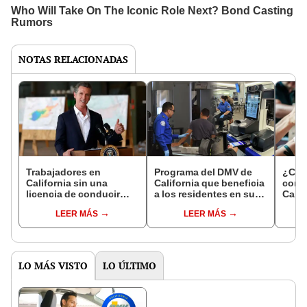
NOTAS RELACIONADAS
Trabajadores en
Programa del DMV de
¿Cuál
California sin una
California que beneficia
cons
licencia de conducir
a los residentes en sus
Calif
serían beneficiados: la
viajes por los
nuev
LEER MÁS
LEER MÁS
ley avalada por Gavin
aeropuertos del estado
2025
Newsom
LO MÁS VISTO
LO ÚLTIMO