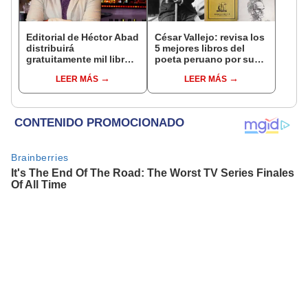
Editorial de Héctor Abad
César Vallejo: revisa los
distribuirá
5 mejores libros del
gratuitamente mil libros
poeta peruano por sus
en el Hay Festival
130 años
LEER MÁS
LEER MÁS
Cartagena