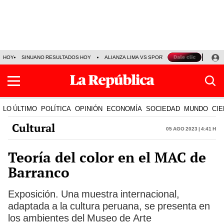
HOY
SINUANO RESULTADOS HOY
ALIANZA LIMA VS SPORT BOYS
JORGE MES
LO ÚLTIMO
POLÍTICA
OPINIÓN
ECONOMÍA
SOCIEDAD
MUNDO
CIE
Cultural
05 Ago 2023 | 4:41 h
Teoría del color en el MAC de
Barranco
Exposición. Una muestra internacional,
adaptada a la cultura peruana, se presenta en
los ambientes del Museo de Arte