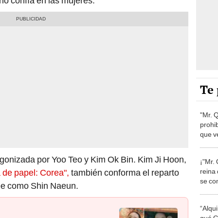
no confía en las mujeres.
Te 
"Mr. 
prohi
que ve
en Net
agonizada por Yoo Teo y Kim Ok Bin. Kim Ji Hoon,
¡"Mr.
reina
 de papel: Corea",
también conforma el reparto
se con
Hee como Shin Naeun.
en Pe
“Alqu
qué G