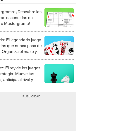
rgrama: ¡Descubre las
ras escondidas en
ro Mastergrama!
rio: El legendario juego
rtas que nunca pasa de
 Organiza el mazo y
stra tu habilidad.
z: El rey de los juegos
trategia. Mueve tus
, anticipa al rival y
gue el jaque mate.