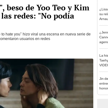
", beso de Yoo Teo y Kim
¿Lisa
 las redes: "No podía
su re
Arnau
rompe
vida 
¿Jenn
e to hate you" hizo viral una escena en nueva serie de
Canne
 comentaron usuarios en redes
agenc
Franc
La hi
Taeh
VIDEO
presu
Jin d
entre
hono
de la
milita