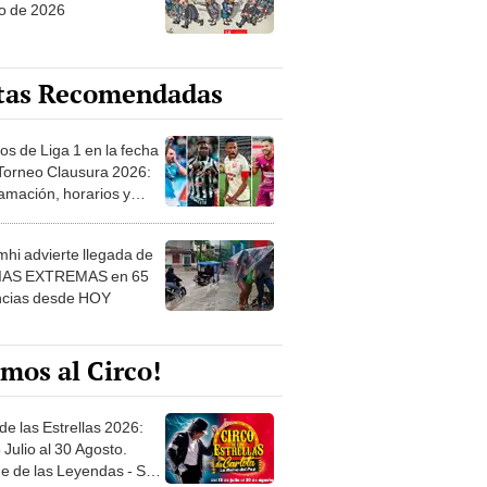
o de 2026
tas Recomendadas
os de Liga 1 en la fecha
 Torneo Clausura 2026:
amación, horarios y
 ver
hi advierte llegada de
IAS EXTREMAS en 65
ncias desde HOY
mos al Circo!
de las Estrellas 2026:
 Julio al 30 Agosto.
e de las Leyendas - San