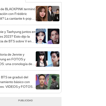
 de BLACKPINK terminó
lación con Frédéric
1
lt? La cantante k-pop
 su silencio sobre su
privada
ie y Taehyung juntos en
s 2023? Esto dijo la
2
ia de BTS sobre V en
ia
storia de Jennie y
yung en FOTOS y
3
S: una cronología del
nto romance
e BTS se graduó del
namiento básico con
4
res: VIDEOS y FOTOS
 ceremonia en el servicio
r