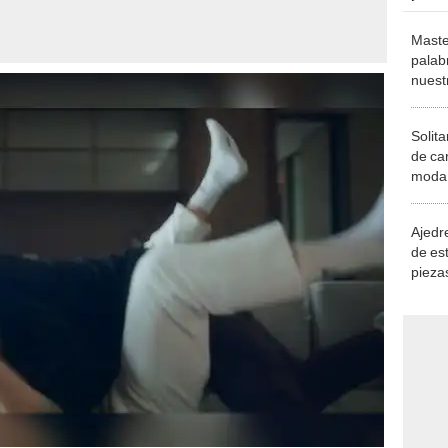
Maste
palab
nuest
Solita
de ca
moda.
demue
Ajedre
de es
piezas
consi