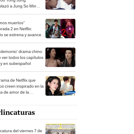
lazó a Jung So Min
Naksu en el drama?
mos muertos”
rada 2 en Netflix:
o se estrena y avances
 temporada
 demonio' drama chino:
 ver todos los capítulos
s y en subespañol
drama de Netflix que
s creen inspirado en la
ia de amor de la
era de Samsung
lincaturas
catura del viernes 7 de