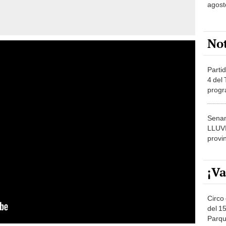
agost
No
Partid
4 del
progr
dónde
Senam
LLUV
provi
¡Va
Circo 
del 15
Parqu