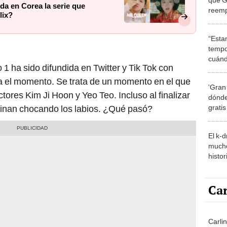
da en Corea la serie que
reemp
lix?
como 
“Esta
tempo
cuánd
 1 ha sido difundida en Twitter y Tik Tok con
de la
a el momento. Se trata de un momento en el que
'Gran
ctores Kim Ji Hoon y Yeo Teo. Incluso al finalizar
dónde
grati
rminan chocando los labios. ¿Qué pasó?
El k-
mucho
histor
hered
Car
Carlin