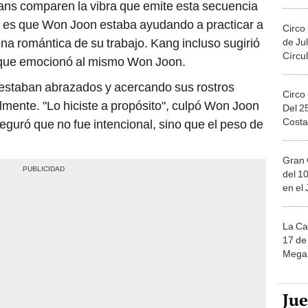
Migue
ans comparen la vibra que emite esta secuencia
eo es que Won Joon estaba ayudando a practicar a
Circo
a romántica de su trabajo. Kang incluso sugirió
de Jul
Círcul
", que emocionó al mismo Won Joon.
 estaban abrazados y acercando sus rostros
Circo
mente. "Lo hiciste a propósito", culpó Won Joon
Del 2
Costa
eguró que no fue intencional, sino que el peso de
Gran 
del 10
en el
La Ca
17 de 
Mega 
Ju