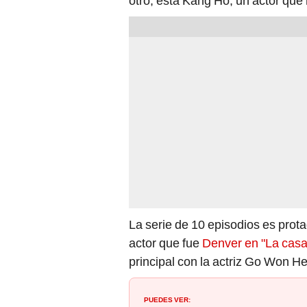
otro, está Kang Ho, un actor que 
La serie de 10 episodios es prot
actor que fue
Denver en "La casa
principal con la actriz Go Won 
PUEDES VER: