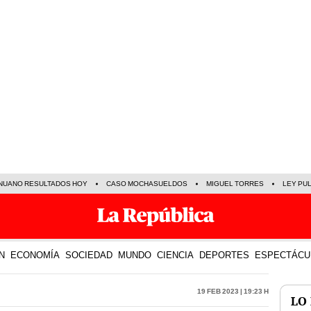
NUANO RESULTADOS HOY
CASO MOCHASUELDOS
MIGUEL TORRES
LEY PU
N
ECONOMÍA
SOCIEDAD
MUNDO
CIENCIA
DEPORTES
ESPECTÁCU
19 Feb 2023 | 19:23 h
LO