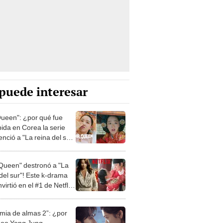
puede interesar
Queen": ¿por qué fue
bida en Corea la serie
nció a "La reina del sur"
flix?
 Queen" destronó a "La
 del sur"! Este k-drama
virtió en el #1 de Netflix
rú
imia de almas 2”: ¿por
oo Yong Jung