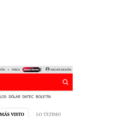
LPÍN
PRECIO DEL DÓLAR
CORTE DE LUZ
INICIAR SESIÓN
VIERNES 7 DE AGOSTO
ALBER
LOS
DÓLAR
DATEC
BOLETÍN
 MÁS VISTO
LO ÚLTIMO