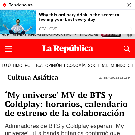
HOY
UNIVERSITARIO VS SPORTING CRISTAL
SINUANO RESULTADOS HOY
CA
LO ÚLTIMO
POLÍTICA
OPINIÓN
ECONOMÍA
SOCIEDAD
MUNDO
CIE
Cultura Asiática
23 Sep 2021 | 22:11 h
‘My universe’ MV de BTS y
Coldplay: horarios, calendario
de estreno de la colaboración
Admiradores de BTS y Coldplay esperan “My
universe”. ¡La banda británica confirmó que