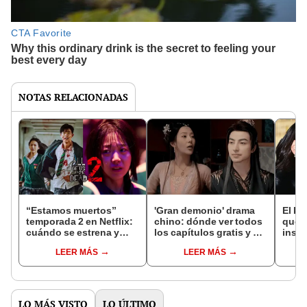
NOTAS RELACIONADAS
“Estamos muertos”
'Gran demonio' drama
El k-
temporada 2 en Netflix:
chino: dónde ver todos
que 
cuándo se estrena y
los capítulos gratis y en
inspi
avances de la
subespañol
de am
LEER MÁS
LEER MÁS
temporada
de S
LO MÁS VISTO
LO ÚLTIMO