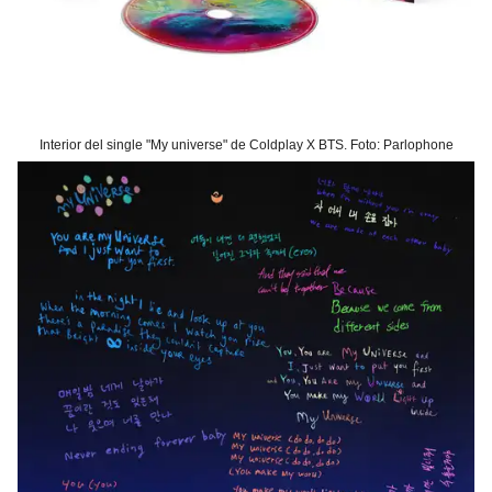
Interior del single "My universe" de Coldplay X BTS. Foto: Parlophone