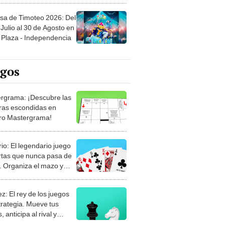
sa de Timoteo 2026: Del
Julio al 30 de Agosto en
Plaza - Independencia
egos
rgrama: ¡Descubre las
ras escondidas en
ro Mastergrama!
rio: El legendario juego
rtas que nunca pasa de
 Organiza el mazo y
stra tu habilidad.
z: El rey de los juegos
trategia. Mueve tus
, anticipa al rival y
gue el jaque mate.