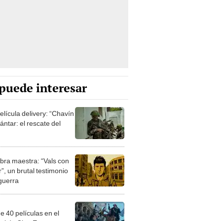
puede interesar
elícula delivery: “Chavín
ntar: el rescate del
bra maestra: “Vals con
”, un brutal testimonio
 guerra
e 40 películas en el