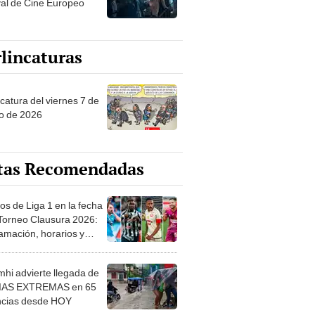
val de Cine Europeo
lincaturas
catura del viernes 7 de
o de 2026
tas Recomendadas
os de Liga 1 en la fecha
 Torneo Clausura 2026:
amación, horarios y
 ver
hi advierte llegada de
IAS EXTREMAS en 65
ncias desde HOY