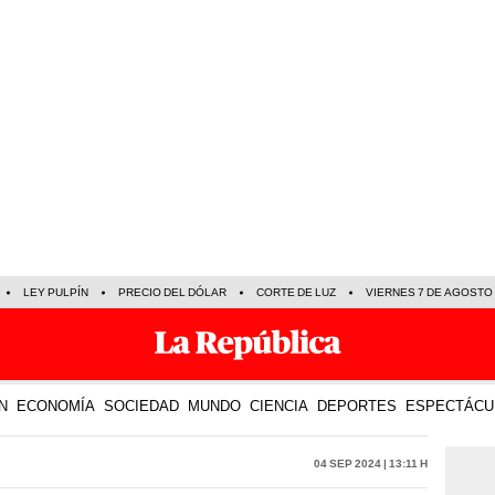
LEY PULPÍN
PRECIO DEL DÓLAR
CORTE DE LUZ
VIERNES 7 DE AGOSTO
N
ECONOMÍA
SOCIEDAD
MUNDO
CIENCIA
DEPORTES
ESPECTÁCU
04 Sep 2024 | 13:11 h