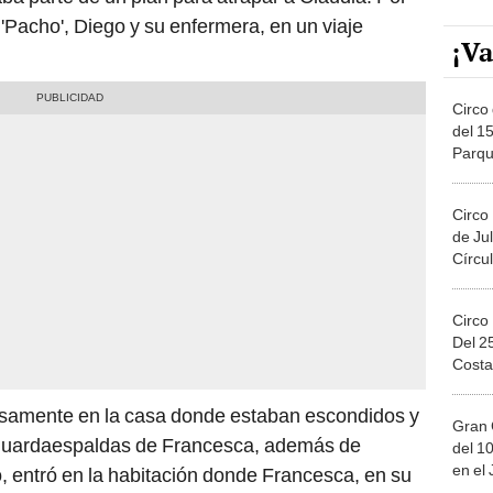
'Pacho', Diego y su enfermera, en un viaje
¡Va
Circo 
del 15
Parqu
Migue
Circo
de Jul
Círcul
Circo
Del 2
Costa
ilosamente en la casa donde estaban escondidos y
Gran 
 guardaespaldas de Francesca, además de
del 10
en el
 entró en la habitación donde Francesca, en su