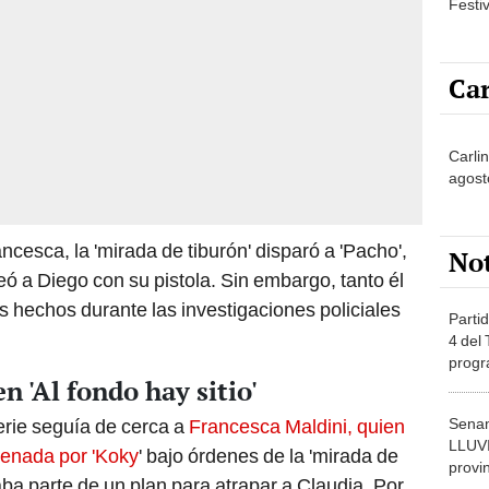
Festi
Car
Carlin
agost
cesca, la 'mirada de tiburón' disparó a 'Pacho',
No
ó a Diego con su pistola. Sin embargo, tanto él
 hechos durante las investigaciones policiales
Partid
4 del
progr
 'Al fondo hay sitio'
dónde
Senam
erie seguía de cerca a
Francesca Maldini, quien
LLUV
enada por 'Koky
' bajo órdenes de la 'mirada de
provi
ba parte de un plan para atrapar a Claudia. Por