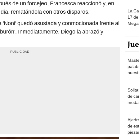
spués de un forcejeo, Francesca reaccionó y, en
La Ca
udia, rematándola con otros disparos.
17 de 
a 'Noni' quedó asustada y conmocionada frente al
Mega 
tiburón'. Inmediatamente, Diego la abrazó y
Ju
Maste
palab
nuest
Solita
de ca
moda.
demue
Ajedre
de es
piezas
consi