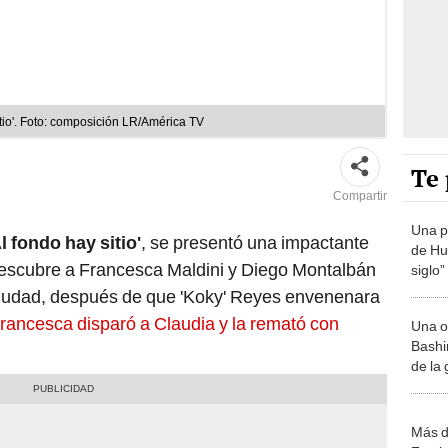
tio'. Foto: composición LR/América TV
Te 
Compartir
Una p
l fondo hay sitio'
, se presentó una impactante
de Huá
escubre a Francesca Maldini y Diego Montalbán
siglo”
 ciudad, después de que 'Koky' Reyes envenenara
rancesca disparó a Claudia y la remató con
Una o
Bashir
de la
Más d