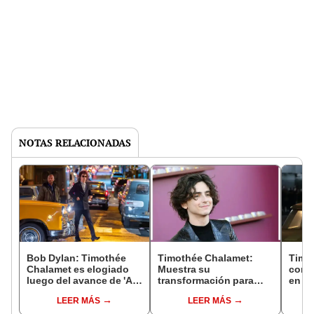
NOTAS RELACIONADAS
Bob Dylan: Timothée
Timothée Chalamet:
Timo
Chalamet es elogiado
Muestra su
convi
luego del avance de 'A
transformación para
en la
Complete Unknown'
interpretar a Bob Dylan
comp
LEER MÁS
LEER MÁS