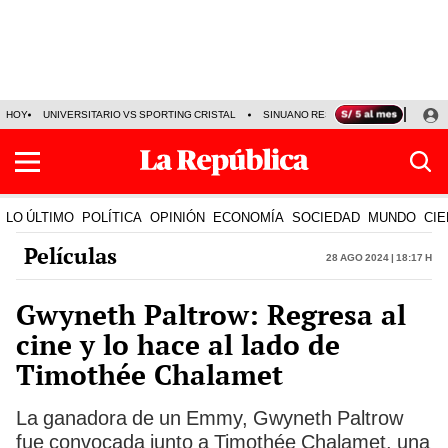
HOY
UNIVERSITARIO VS SPORTING CRISTAL
SINUANO RESULTADOS HOY
CA
LO ÚLTIMO
POLÍTICA
OPINIÓN
ECONOMÍA
SOCIEDAD
MUNDO
CIE
Películas
28 Ago 2024 | 18:17 h
Gwyneth Paltrow: Regresa al
cine y lo hace al lado de
Timothée Chalamet
La ganadora de un Emmy, Gwyneth Paltrow
fue convocada junto a Timothée Chalamet, una