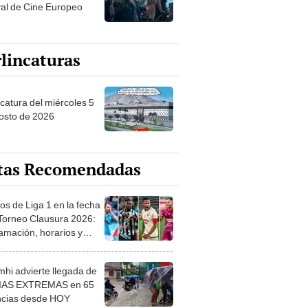
val de Cine Europeo
lincaturas
ncatura del miércoles 5
osto de 2026
tas Recomendadas
os de Liga 1 en la fecha
 Torneo Clausura 2026:
amación, horarios y
 ver
hi advierte llegada de
IAS EXTREMAS en 65
ncias desde HOY