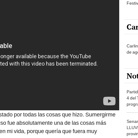
Festi
Car
Carli
de ag
No
Partid
4 del
progr
dónde
tado por todas las cosas que hizo. Sumergirme
Senam
eso fue absolutamente una de las cosas más
LLUV
 en mi vida, porque quería que fuera muy
provi