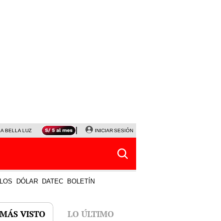
LA BELLA LUZ
MAGALY MEDINA
INICIAR SESIÓN
SINUANO RESULTADOS HOY
JANET TELLO
LOS
DÓLAR
DATEC
BOLETÍN
 MÁS VISTO
LO ÚLTIMO