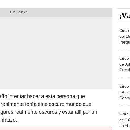
¡Va
Circo 
del 15
Parqu
Migue
Circo
de Jul
Círcul
Circo
Del 2
afío intentar hacer a esta persona que
Costa
 realmente tenía este oscuro mundo que
ugares realmente oscuros y estar allí por un
Gran 
nfatizó.
del 10
en el