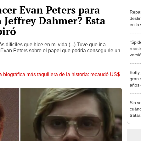
cer Evan Peters para
Repar
 Jeffrey Dahmer? Esta
desti
en la
piró
telen
“Spid
s dificiles que hice en mi vida (...) Tuve que ir a
reest
 Evan Peters sobre el papel que podría conseguirle un
versi
Betty
la biográfica más taquillera de la historia: recaudó US$
gran e
años 
Sin s
cuánd
trata
perso
nueva
en T