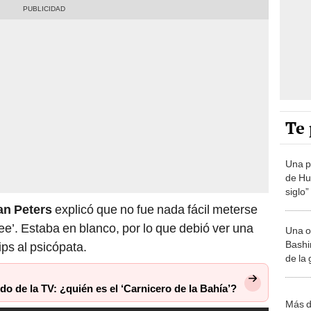
Te 
Una p
de Huá
siglo”
an Peters
explicó que no fue nada fácil meterse
kee’. Estaba en blanco, por lo que debió ver una
Una o
Bashir
ips al psicópata.
de la
ido de la TV: ¿quién es el ‘Carnicero de la Bahía’?
Más d