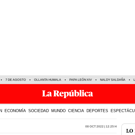
7 DE AGOSTO
OLLANTA HUMALA
PAPA LEÓN XIV
NALDY SALDAÑA
N
ECONOMÍA
SOCIEDAD
MUNDO
CIENCIA
DEPORTES
ESPECTÁCU
08 Oct 2022 | 12:25 h
LO