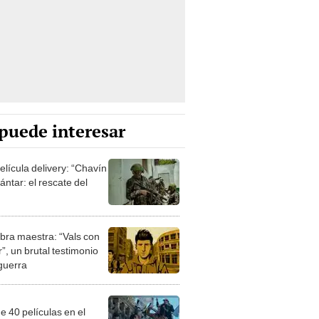
puede interesar
elícula delivery: “Chavín
ntar: el rescate del
bra maestra: “Vals con
”, un brutal testimonio
 guerra
e 40 películas en el