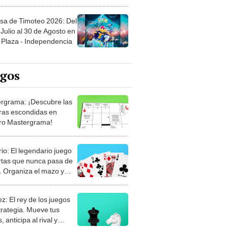
sa de Timoteo 2026: Del
Julio al 30 de Agosto en
Plaza - Independencia
egos
rgrama: ¡Descubre las
ras escondidas en
ro Mastergrama!
rio: El legendario juego
rtas que nunca pasa de
 Organiza el mazo y
stra tu habilidad.
z: El rey de los juegos
trategia. Mueve tus
, anticipa al rival y