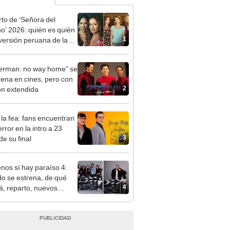
to de ‘Señora del
no’ 2026: quién es quién
1
 versión peruana de la
ovela brasileña
erman: no way home” se
rena en cines, pero con
2
ón extendida
, la fea: fans encuentran
rror en la intro a 23
3
de su final
enos sí hay paraíso 4:
o se estrena, de qué
4
rá, reparto, nuevos
najes y todo sobre la
 temporada de la serie
elemundo