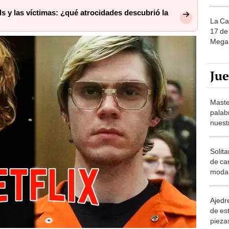
s y las víctimas: ¿qué atrocidades descubrió la
La Ca
17 de 
Mega 
Ju
Maste
palab
nuest
Solita
de ca
moda.
demue
Ajedre
de es
piezas