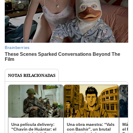
NOTAS RELACIONADAS
Una película delivery:
Una obra maestra: “Vals
Más d
“Chavín de Huántar: el
con Bashir”, un brutal
el Fe