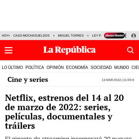
HOY
CASO MOCHASUELDOS
MIGUEL TORRES
LEY PULPÍN
PRECIO DEL
LO ÚLTIMO
POLÍTICA
OPINIÓN
ECONOMÍA
SOCIEDAD
MUNDO
CIE
Cine y series
13 Mar 2022 | 11:00 h
Netflix, estrenos del 14 al 20
de marzo de 2022: series,
películas, documentales y
tráilers