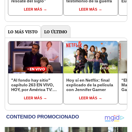
rescate del siglo”
testimonio de la guerra
Euro
LEER MÁS
LEER MÁS
LO MÁS VISTO
LO ÚLTIMO
"Al fondo hay sitio"
Hoy sí en Netflix: final
“El 
capítulo 263 EN VIVO,
explicado de la película
Mark 
HOY, por América TV:
con Jennifer Garner
Garne
horario, canal y dónde
a “Si
LEER MÁS
LEER MÁS
ver GRATIS
vide