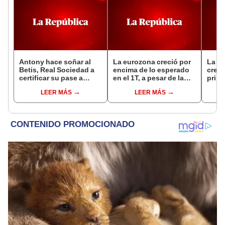
Antony hace soñar al
La eurozona creció por
La e
Betis, Real Sociedad a
encima de lo esperado
crece
certificar su pase a
en el 1T, a pesar de la
prime
octavos en Europa
incertidumbre
LEER MÁS
LEER MÁS