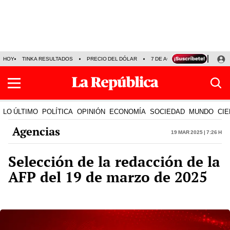
HOY
TINKA RESULTADOS
PRECIO DEL DÓLAR
7 DE AGOSTO
OLLANTA H
LO ÚLTIMO
POLÍTICA
OPINIÓN
ECONOMÍA
SOCIEDAD
MUNDO
CIE
Agencias
19 Mar 2025 | 7:26 h
Selección de la redacción de la
AFP del 19 de marzo de 2025