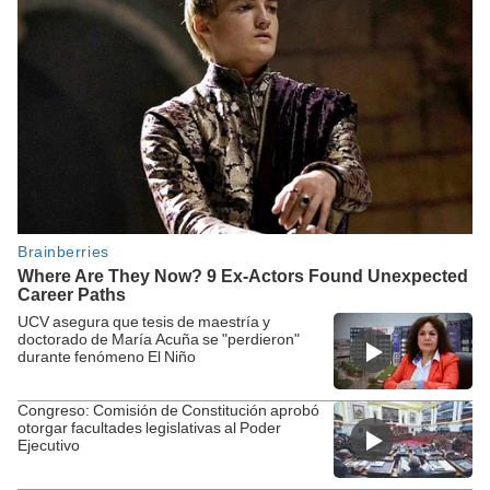
UCV asegura que tesis de maestría y
doctorado de María Acuña se "perdieron"
durante fenómeno El Niño
Congreso: Comisión de Constitución aprobó
otorgar facultades legislativas al Poder
Ejecutivo