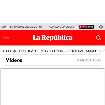
HOY
SINUANO RESULTADOS HOY
ALIANZA LIMA VS SPORT BOYS
JORGE MES
LO ÚLTIMO
POLÍTICA
OPINIÓN
ECONOMÍA
SOCIEDAD
MUNDO
CIE
Videos
28 Ago 2022 | 17:36 h