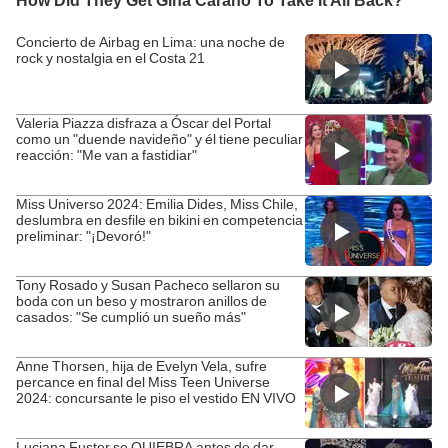
Concierto de Airbag en Lima: una noche de
rock y nostalgia en el Costa 21
Valeria Piazza disfraza a Óscar del Portal
como un "duende navideño" y él tiene peculiar
reacción: "Me van a fastidiar"
Miss Universo 2024: Emilia Dides, Miss Chile,
deslumbra en desfile en bikini en competencia
preliminar: "¡Devoró!"
Tony Rosado y Susan Pacheco sellaron su
boda con un beso y mostraron anillos de
casados: "Se cumplió un sueño más"
Anne Thorsen, hija de Evelyn Vela, sufre
percance en final del Miss Teen Universe
2024: concursante le piso el vestido EN VIVO
Luciana Fuster se QUIEBRA antes de dar