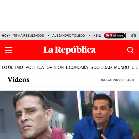
HOY
TINKA RESULTADOS
ALEJANDRO TOLEDO
KENJI FUJIMORI
PRECIO
LO ÚLTIMO
POLÍTICA
OPINIÓN
ECONOMÍA
SOCIEDAD
MUNDO
CIE
Videos
03 Ago 2022 | 18:46 h