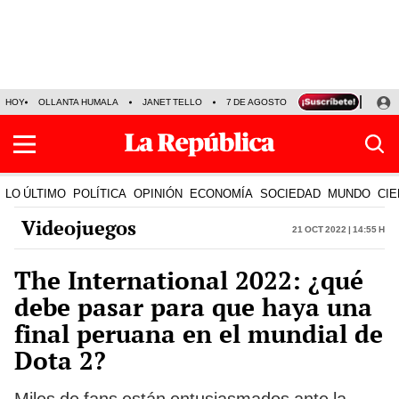
HOY
OLLANTA HUMALA
JANET TELLO
7 DE AGOSTO
TINKA RESULTADOS
LO ÚLTIMO
POLÍTICA
OPINIÓN
ECONOMÍA
SOCIEDAD
MUNDO
CIE
Videojuegos
21 Oct 2022 | 14:55 h
The International 2022: ¿qué
debe pasar para que haya una
final peruana en el mundial de
Dota 2?