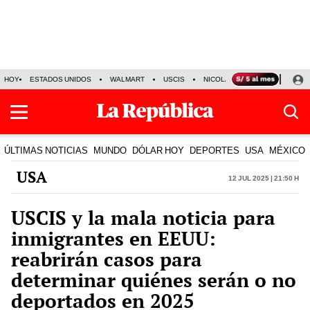
HOY
ESTADOS UNIDOS
WALMART
USCIS
NICOLÁS MADURO
P-8 PO
ÚLTIMAS NOTICIAS
MUNDO
DÓLAR HOY
DEPORTES
USA
MÉXICO
USA
12 Jul 2025 | 21:50 h
USCIS y la mala noticia para
inmigrantes en EEUU:
reabrirán casos para
determinar quiénes serán o no
deportados en 2025