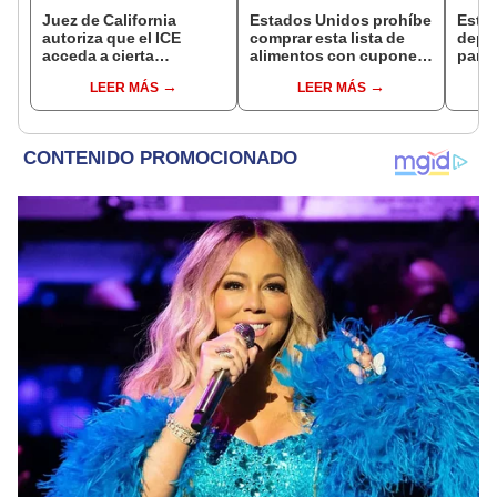
Juez de California
Estados Unidos prohíbe
Esta
autoriza que el ICE
comprar esta lista de
depó
acceda a cierta
alimentos con cupones
para 
información de los
SNAP en cinco estados
benef
LEER MÁS
LEER MÁS
inmigrantes inscritos en
desde 2026
Socia
Medicaid
se s