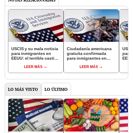
USCIS y su mala noticia
Ciudadanía americana
USCIS
para inmigrantes en
gratuita confirmada
para 
EEUU: el terrible castigo
para inmigrantes en
EEUU:
que recibirán los
EEUU: USCIS permite
para 
LEER MÁS
LEER MÁS
extranjeros por cometer
trámite sin costos o con
españ
este error
50% de descuesto en
2025
LO MÁS VISTO
LO ÚLTIMO