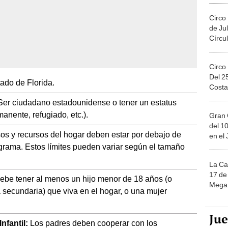
Circo
de Jul
Círcul
Circo
Del 2
ado de Florida.
Costa
er ciudadano estadounidense o tener un estatus
manente, refugiado, etc.).
Gran 
del 10
os y recursos del hogar deben estar por debajo de
en el
rograma. Estos límites pueden variar según el tamaño
La Ca
17 de 
debe tener al menos un hijo menor de 18 años (o
Mega 
a secundaria) que viva en el hogar, o una mujer
.
Ju
fantil:
Los padres deben cooperar con los