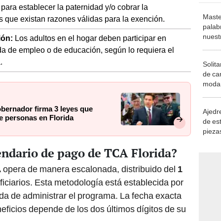
para establecer la paternidad y/o cobrar la
Maste
 que existan razones válidas para la exención.
palab
nuest
ión:
Los adultos en el hogar deben participar en
da de empleo o de educación, según lo requiera el
.
Solita
de ca
moda.
demue
bernador firma 3 leyes que
Ajedre
de personas en Florida
de es
piezas
consi
endario de pago de TCA Florida?
 opera de manera escalonada, distribuido del
1
iciarios. Esta metodología está establecida por
ada de administrar el programa. La fecha exacta
eficios depende de los dos últimos dígitos de su