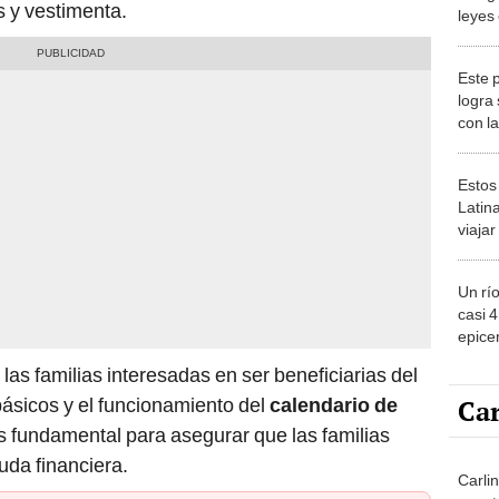
s y vestimenta.
leyes
políti
Este 
logra
con l
del m
sorpr
Estos
Latin
viaja
ver lo
2026
Un rí
casi 
epicen
EE.UU
 las familias interesadas en ser beneficiarias del
y exp
Car
ásicos y el funcionamiento del
calendario de
s fundamental para asegurar que las familias
uda financiera.
Carli