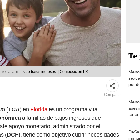
Te 
Menor
ico a familias de bajos ingresos. | Composición LR
sexua
por d
el he
Compartir
Menor
asesi
vo (
TCA
) en
Florida
es un programa vital
tener
onómica
a familias de bajos ingresos que
Florid
Este apoyo monetario, administrado por el
enfre
DeSan
s (
DCF
), tiene como objetivo cubrir necesidades
inmig