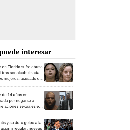
puede interesar
 en Florida sufre abuso
l tras ser alcoholizada
os mujeres: acusado es
rmano de una de ellas
 de 14 años es
nada por negarse a
 relaciones sexuales en
a: culpable podría
ntar la pena de muerte
tis y su duro golpe a la
ración irregular: nuevas