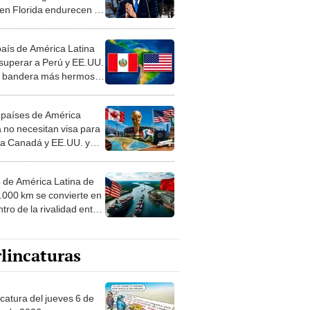
 en Florida endurecen la
ca migratoria del estado
país de América Latina
 superar a Perú y EE.UU.
a bandera más hermosa
undo: la respuesta te
enderá
 países de América
a no necesitan visa para
r a Canadá y EE.UU. y
s partidos del Mundial
o de América Latina de
4.000 km se convierte en
tro de la rivalidad entre
. y China por comercio
ortaciones
lincaturas
ncatura del jueves 6 de