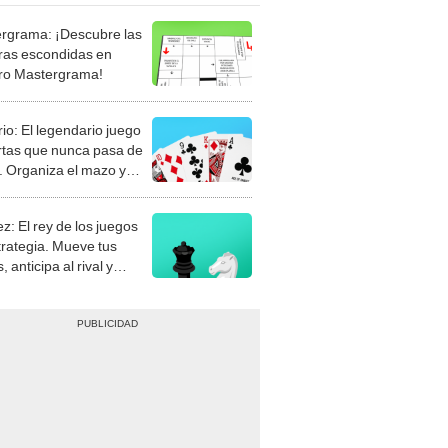
rgrama: ¡Descubre las
ras escondidas en
ro Mastergrama!
rio: El legendario juego
rtas que nunca pasa de
 Organiza el mazo y
stra tu habilidad.
z: El rey de los juegos
trategia. Mueve tus
, anticipa al rival y
gue el jaque mate.