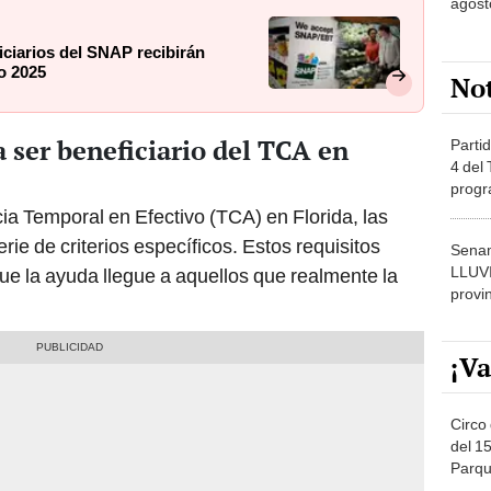
agost
iciarios del SNAP recibirán
o 2025
No
a ser beneficiario del TCA en
Partid
4 del
progr
dónde
cia Temporal en Efectivo (TCA) en Florida, las
rie de criterios específicos. Estos requisitos
Senam
LLUV
e la ayuda llegue a aquellos que realmente la
provi
¡Va
Circo 
del 15
Parqu
Migue