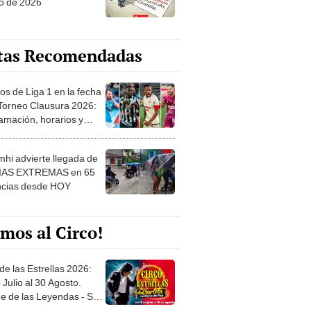
o de 2026
tas Recomendadas
os de Liga 1 en la fecha
 Torneo Clausura 2026:
amación, horarios y
 ver
hi advierte llegada de
IAS EXTREMAS en 65
ncias desde HOY
mos al Circo!
de las Estrellas 2026:
 Julio al 30 Agosto.
e de las Leyendas - San
l