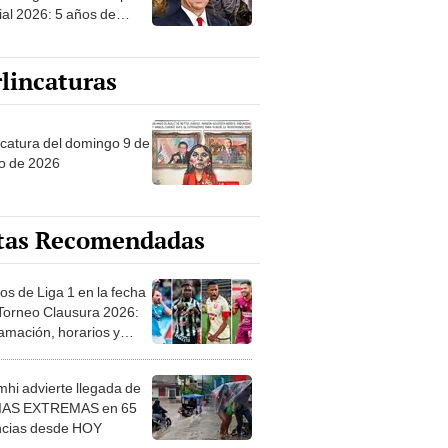
al 2026: 5 años de
ón por esta gravísima
n en Florida
lincaturas
ncatura del domingo 9 de
o de 2026
tas Recomendadas
os de Liga 1 en la fecha
 Torneo Clausura 2026:
amación, horarios y
 ver
hi advierte llegada de
IAS EXTREMAS en 65
ncias desde HOY