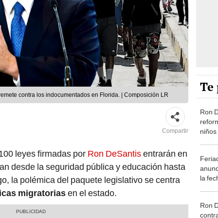
Te 
rremete contra los indocumentados en Florida. | Composición LR
Ron D
refor
niños
Compartir
infant
nuev
 100 leyes firmadas por
Ron DeSantis
entrarán en
Feria
can desde la seguridad pública y educación hasta
anunc
la fe
o, la polémica del paquete legislativo se centra
deben
ticas migratorias
en el estado.
Ron D
contr