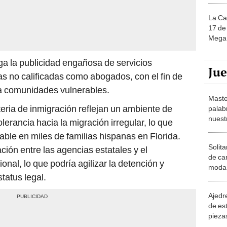
La Ca
17 de 
Mega 
ga la publicidad engañosa de servicios
Ju
as no calificadas como abogados, con el fin de
 a comunidades vulnerables.
Maste
ria de inmigración reflejan un ambiente de
palab
nuest
lerancia hacia la migración irregular, lo que
able en miles de familias hispanas en Florida.
Solita
ión entre las agencias estatales y el
de ca
al, lo que podría agilizar la detención y
moda.
tatus legal.
demue
Ajedre
de es
piezas
consi