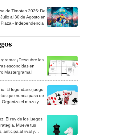
sa de Timoteo 2026: Del
Julio al 30 de Agosto en
Plaza - Independencia
egos
rgrama: ¡Descubre las
ras escondidas en
ro Mastergrama!
rio: El legendario juego
rtas que nunca pasa de
 Organiza el mazo y
stra tu habilidad.
z: El rey de los juegos
trategia. Mueve tus
, anticipa al rival y
gue el jaque mate.