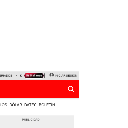
ERIADOS
KEIKO FUJIMORI
NALDY SALDAÑA
INICIAR SESIÓN
JAVIER MILEI
PARTIDOS DE
LOS
DÓLAR
DATEC
BOLETÍN