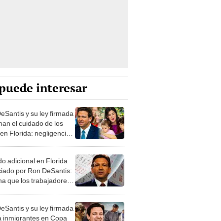
puede interesar
eSantis y su ley firmada
man el cuidado de los
 en Florida: negligencia
il será juzgada de esta
a manera
do adicional en Florida
iado por Ron DeSantis:
cha que los trabajadores
 conocer
eSantis y su ley firmada
a inmigrantes en Copa