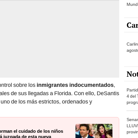
Mundi
prisi
acció
Car
Carli
agost
No
ontrol sobre los
inmigrantes indocumentados
,
Partid
ales de sus llegadas a Florida. Con ello, DeSantis
4 del
uno de los más estrictos, ordenados y
progr
dónde
Senam
LLUV
orman el cuidado de los niños
provi
erá juzgada de esta nueva