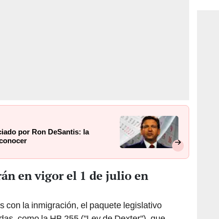
ciado por Ron DeSantis: la
 conocer
án en vigor el 1 de julio en
 con la inmigración, el paquete legislativo
das, como la HB 255 ("Ley de Dexter"), que