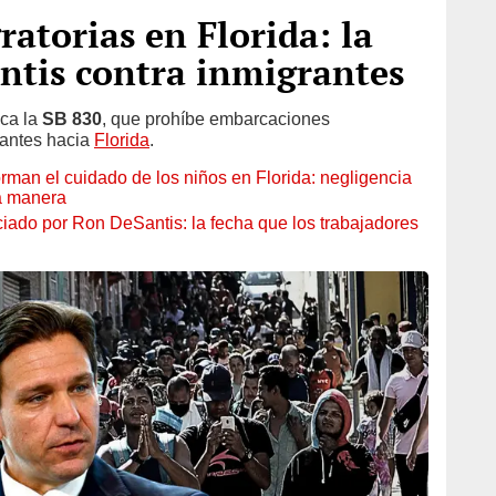
ratorias en Florida: la
ntis contra inmigrantes
aca la
SB 830
, que prohíbe embarcaciones
rantes hacia
Florida
.
rman el cuidado de los niños en Florida: negligencia
va manera
ciado por Ron DeSantis: la fecha que los trabajadores