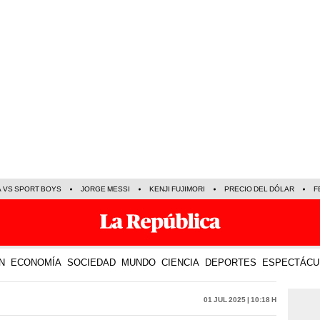
A VS SPORT BOYS
JORGE MESSI
KENJI FUJIMORI
PRECIO DEL DÓLAR
F
N
ECONOMÍA
SOCIEDAD
MUNDO
CIENCIA
DEPORTES
ESPECTÁCU
01 Jul 2025 | 10:18 h