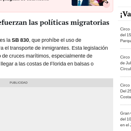
¡Va
efuerzan las políticas migratorias
Circo 
del 15
es la
SB 830
, que prohíbe el uso de
Parqu
Migue
el transporte de inmigrantes. Esta legislación
o de cruces marítimos, especialmente de
Circo
de Jul
legar a las costas de Florida en balsas o
Círcul
Circo
Del 2
Costa
Gran 
del 10
en el