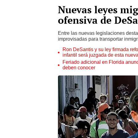
Nuevas leyes mig
ofensiva de DeSa
Entre las nuevas legislaciones dest
improvisadas para transportar inmig
Ron DeSantis y su ley firmada refo
infantil será juzgada de esta nue
Feriado adicional en Florida anun
deben conocer