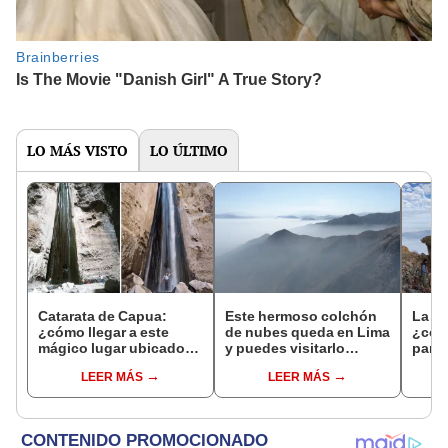
LO MÁS VISTO
LO ÚLTIMO
Catarata de Capua:
Este hermoso colchón
La 'H
¿cómo llegar a este
de nubes queda en Lima
¿cómo
mágico lugar ubicado
y puedes visitarlo
paraí
Arequipa?
haciendo trekking:
solo 
LEER MÁS
LEER MÁS
¿cómo llegar?