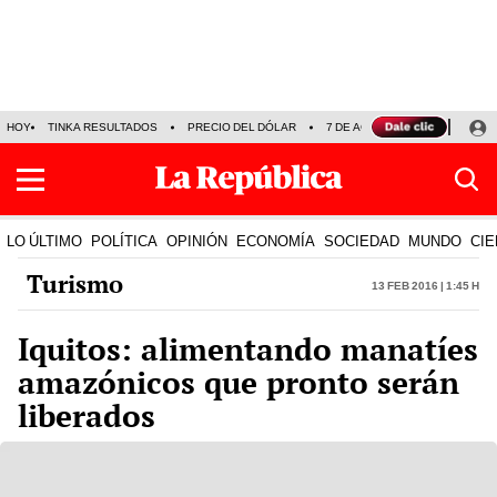
HOY
TINKA RESULTADOS
PRECIO DEL DÓLAR
7 DE AGOSTO
OLLANTA H
LO ÚLTIMO
POLÍTICA
OPINIÓN
ECONOMÍA
SOCIEDAD
MUNDO
CIE
Turismo
13 Feb 2016 | 1:45 h
Iquitos: alimentando manatíes
amazónicos que pronto serán
liberados