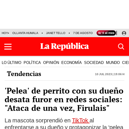
HOY
OLLANTA HUMALA
JANET TELLO
7 DE AGOSTO
TINKA RESULTADOS
LO ÚLTIMO
POLÍTICA
OPINIÓN
ECONOMÍA
SOCIEDAD
MUNDO
CIE
Tendencias
10 Jul 2023 | 19:06 h
'Pelea' de perrito con su dueño
desata furor en redes sociales:
"Ataca de una vez, Firulais"
La mascota sorprendió en
TikTok
al
enfrentarse a su dueño y protagonizar la ‘pelea