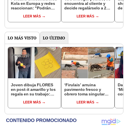
Kola en Europa y redes
encuentra al cliente y
shoc
reaccionan: "Podrán
decide regalárselo a 2
de l
imitarnos, pero jamás
adultos mayores que
el m
LEER MÁS
LEER MÁS
igualarnos"
vivían en la calle
LO MÁS VISTO
LO ÚLTIMO
Joven dibuja FLORES
‘Firulais’ arruina
Danie
en post-it amarillo y los
pavimento fresco y
‘Misi
regala en su trabajo:
obrero toma singular
compa
“Sobra la creatividad”
decisión: “El toque final
robos
LEER MÁS
LEER MÁS
perfecto”
sorp