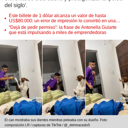
del siglo’.
Este billete de 1 dólar alcanza un valor de hasta
US$80.000: un error de impresión lo convirtió en una
pieza única que hoy buscan coleccionistas de todo el
“Dejá de pedir permiso”: la frase de Antonella Gularte
mundo
que está impulsando a miles de emprendedoras
El can mostraba sus dientes mientras peleaba con su dueño. Foto:
composición LR / capturas de TikTok / @_dehmacedo5