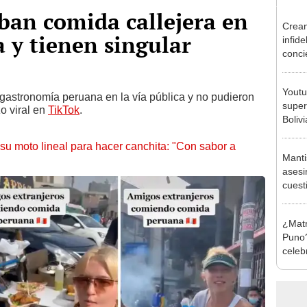
ban comida callejera en
Crean
a y tienen singular
infid
conci
puede
Youtu
a gastronomía peruana en la vía pública y no pudieron
super
zo viral en
TikTok
.
Boliv
barat
 su moto lineal para hacer canchita: "Con sabor a
La Pa
Manti
asesi
cuest
[VID
¿Matr
Puno?
celeb
del la