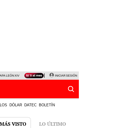
APA LEÓN XIV
NALDY SALDAÑA
INICIAR SESIÓN
LA BELLA LUZ
MAGALY MEDINA
HORÓS
LOS
DÓLAR
DATEC
BOLETÍN
 MÁS VISTO
LO ÚLTIMO