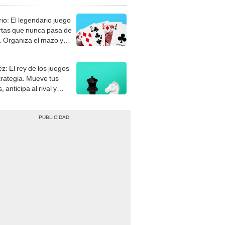
rio: El legendario juego
rtas que nunca pasa de
 Organiza el mazo y
stra tu habilidad.
z: El rey de los juegos
trategia. Mueve tus
, anticipa al rival y
gue el jaque mate.