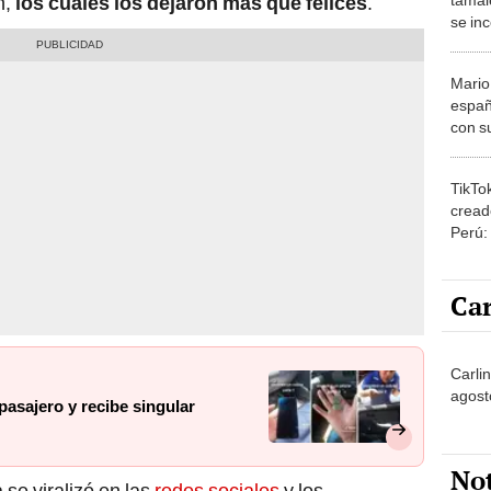
n,
los cuales los dejaron más que felices
.
se in
prior
Mario
españ
con su
amor 
gastr
TikTo
cread
Perú:
puede
1.000
Car
Carli
agost
 pasajero y recibe singular
No
se viralizó en las
redes sociales
y los