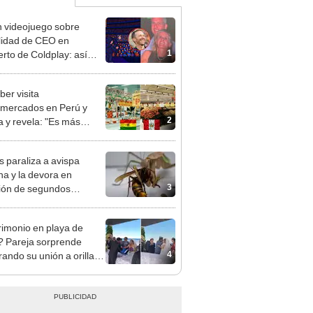
 videojuego sobre
elidad de CEO en
1
erto de Coldplay: así
s jugarlo gratis
ber visita
mercados en Perú y
2
ia y revela: "Es más
o hacer un mercado en
z que en Lima"
s paraliza a avispa
na y la devora en
3
ión de segundos
EO]
imonio en playa de
 Pareja sorprende
4
rando su unión a orillas
go Titicaca