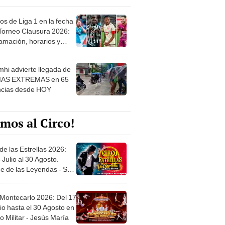
os de Liga 1 en la fecha
 Torneo Clausura 2026:
amación, horarios y
 ver
hi advierte llegada de
IAS EXTREMAS en 65
ncias desde HOY
mos al Circo!
de las Estrellas 2026:
 Julio al 30 Agosto.
e de las Leyendas - San
l
 Montecarlo 2026: Del 17
io hasta el 30 Agosto en
o Militar - Jesús María