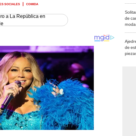
ES SOCIALES
COMIDA
Solita
ero a La República en
de ca
le
moda.
demue
Ajedre
de es
piezas
consi