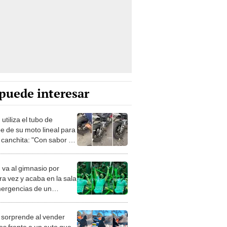
puede interesar
utiliza el tubo de
e de su moto lineal para
 canchita: "Con sabor a
stible"
 va al gimnasio por
ra vez y acaba en la sala
ergencias de un
al
 sorprende al vender
es frente a un auto que