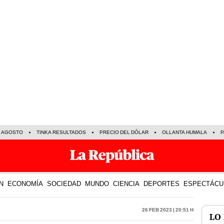
E AGOSTO
TINKA RESULTADOS
PRECIO DEL DÓLAR
OLLANTA HUMALA
P
N
ECONOMÍA
SOCIEDAD
MUNDO
CIENCIA
DEPORTES
ESPECTÁCU
26 Feb 2023 | 20:51 h
LO