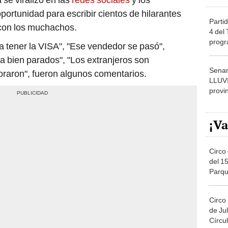
portunidad para escribir cientos de hilarantes
Partid
 con los muchachos.
4 del
progr
a tener la VISA", "Ese vendedor se pasó",
dónde
a bien parados", "Los extranjeros son
Senam
raron", fueron algunos comentarios.
LLUV
provi
¡Va
Circo 
del 15
Parqu
Migue
Circo
de Jul
Círcul