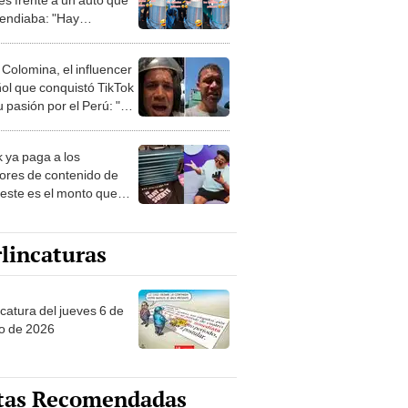
cendiaba: "Hay
idades"
 Colomina, el influencer
ol que conquistó TikTok
 pasión por el Perú: "Mi
nació por la
onomía"
k ya paga a los
ores de contenido de
 este es el monto que
s llegar a cobrar por
 vistas
lincaturas
ncatura del jueves 6 de
o de 2026
tas Recomendadas