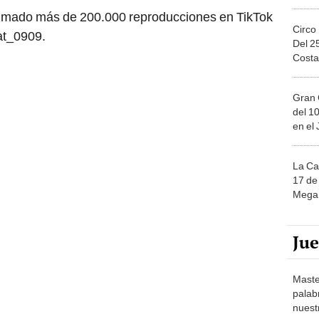
sumado más de 200.000 reproducciones en TikTok
Circo
@at_0909.
Del 2
Costa
Gran 
del 10
en el
La Ca
17 de 
Mega 
Ju
Maste
palab
nuest