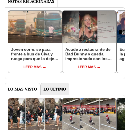
NOTAS RELACIONADAS
Joven corre, se para
Acude a restaurante de
Euro
frente a bus de Civa y
Bad Bunny y queda
la pr
ruega para que lo dejen
impresionada con los
agua 
subir: así reaccionó el
precios: “Mi primera vez
Perú?
LEER MÁS
LEER MÁS
chofer
probando oro”
cono
LO MÁS VISTO
LO ÚLTIMO