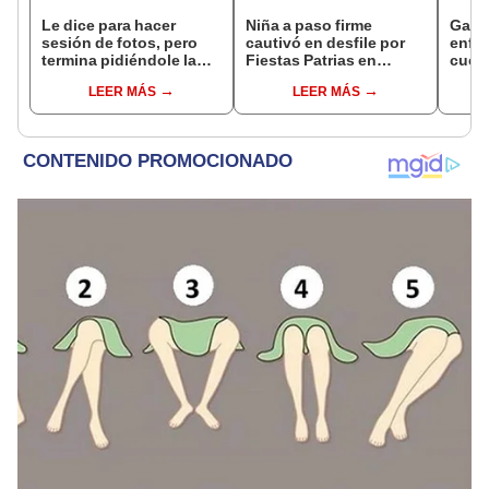
Le dice para hacer
Niña a paso firme
Gavil
sesión de fotos, pero
cautivó en desfile por
enfur
termina pidiéndole la
Fiestas Patrias en
cuen
mano a su novia en
Cajamarca: “Qué
'inva
LEER MÁS
LEER MÁS
pleno paseo
hermosura”
[VID