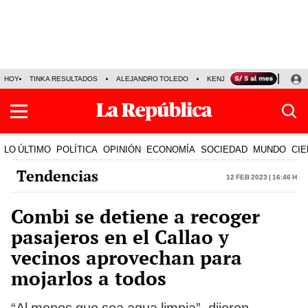
HOY
TINKA RESULTADOS
ALEJANDRO TOLEDO
KENJI FUJIMORI
PRECIO
LO ÚLTIMO
POLÍTICA
OPINIÓN
ECONOMÍA
SOCIEDAD
MUNDO
CIE
Tendencias
12 Feb 2023 | 16:46 h
Combi se detiene a recoger
pasajeros en el Callao y
vecinos aprovechan para
mojarlos a todos