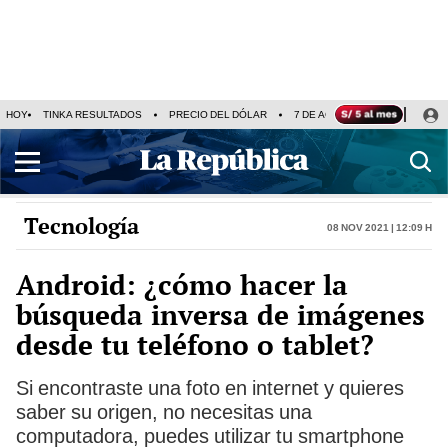
HOY
TINKA RESULTADOS
PRECIO DEL DÓLAR
7 DE AGOSTO
OLLANTA H
Tecnología
08 Nov 2021 | 12:09 h
Android: ¿cómo hacer la
búsqueda inversa de imágenes
desde tu teléfono o tablet?
Si encontraste una foto en internet y quieres
saber su origen, no necesitas una
computadora, puedes utilizar tu smartphone