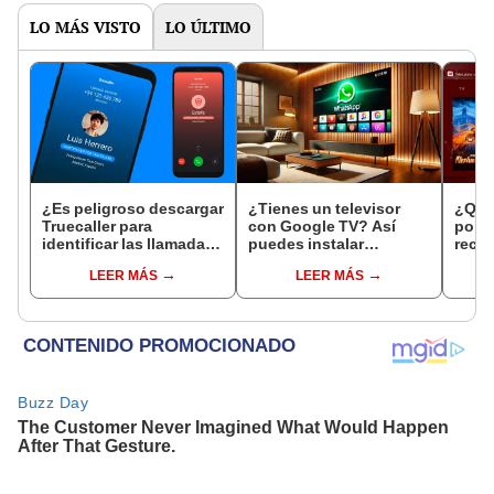
LO MÁS VISTO
LO ÚLTIMO
¿Es peligroso descargar
¿Tienes un televisor
¿Qué 
Truecaller para
con Google TV? Así
por q
identificar las llamadas
puedes instalar
recom
SPAM o de números
WhatsApp en tu Smart
en tu
LEER MÁS
LEER MÁS
desconocidos?
TV y abrir tu cuenta
TV?