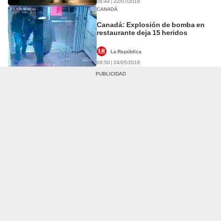
06:44 | 22/07/2018
CANADÁ
Canadá: Explosión de bomba en
restaurante deja 15 heridos
La República
09:50 | 24/05/2018