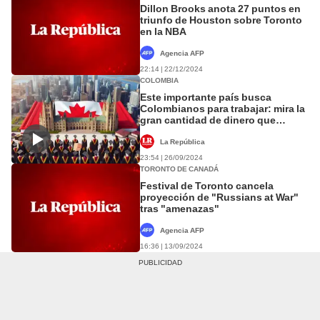
Dillon Brooks anota 27 puntos en
triunfo de Houston sobre Toronto
en la NBA
Agencia AFP
22:14 | 22/12/2024
COLOMBIA
Este importante país busca
Colombianos para trabajar: mira la
gran cantidad de dinero que
pueden pagarte
La República
23:54 | 26/09/2024
TORONTO DE CANADÁ
Festival de Toronto cancela
proyección de "Russians at War"
tras "amenazas"
Agencia AFP
16:36 | 13/09/2024