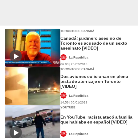
TORONTO DE CANADÁ
Canadá: jardinero asesino de
Toronto es acusado de un sexto
asesinato [VIDEO]
La República
06:03 | 25/02/2018
TORONTO DE CANADÁ
Dos aviones colisionan en plena
pista de aterrizaje en Toronto
[VIDEO]
La República
14:59 | 05/01/2018
YOUTUBE
En YouTube, racista atacó a familia
que hablaba en español [VIDEO]
La República