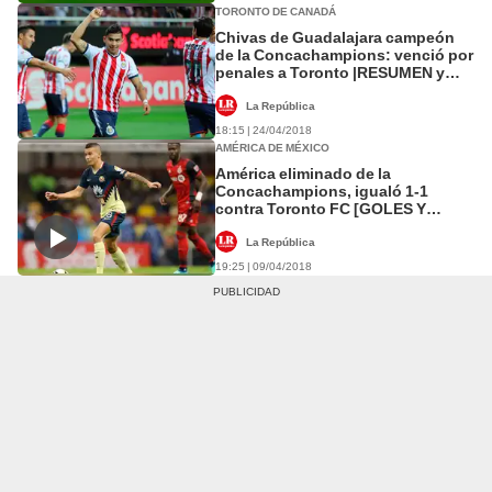
TORONTO DE CANADÁ
Chivas de Guadalajara campeón
de la Concachampions: venció por
penales a Toronto |RESUMEN y
GOLES
La República
18:15 | 24/04/2018
AMÉRICA DE MÉXICO
América eliminado de la
Concachampions, igualó 1-1
contra Toronto FC [GOLES Y
RESUMEN]
La República
19:25 | 09/04/2018