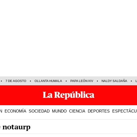
7 DE AGOSTO
OLLANTA HUMALA
PAPA LEÓN XIV
NALDY SALDAÑA
N
ECONOMÍA
SOCIEDAD
MUNDO
CIENCIA
DEPORTES
ESPECTÁCU
e notaurp